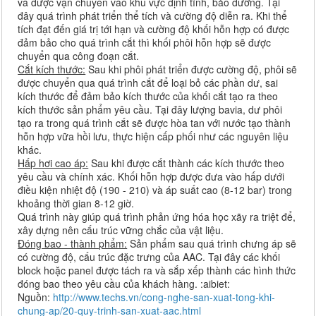
và được vận chuyển vào khu vực định tĩnh, bảo dưỡng. Tại
đây quá trình phát triển thể tích và cường độ diễn ra. Khi thể
tích đạt đến giá trị tới hạn và cường độ khối hỗn hợp có được
đảm bảo cho quá trình cắt thì khối phôi hỗn hợp sẽ được
chuyển qua công đoạn cắt.
Cắt kích thước:
Sau khi phôi phát triển được cường độ, phôi sẽ
được chuyển qua quá trình cắt để loại bỏ các phần dư, sai
kích thước để đảm bảo kích thước của khối cắt tạo ra theo
kích thước sản phẩm yêu cầu. Tại đây lượng bavia, dư phôi
tạo ra trong quá trình cắt sẽ được hòa tan với nước tạo thành
hỗn hợp vữa hồi lưu, thực hiện cấp phối như các nguyên liệu
khác.
Hấp hơi cao áp:
Sau khi được cắt thành các kích thước theo
yêu cầu và chính xác. Khối hỗn hợp được đưa vào hấp dưới
điều kiện nhiệt độ (190 - 210) và áp suất cao (8-12 bar) trong
khoảng thời gian 8-12 giờ.
Quá trình này giúp quá trình phản ứng hóa học xãy ra triệt để,
xây dựng nên cấu trúc vững chắc của vật liệu.
Đóng bao - thành phẩm:
Sản phẩm sau quá trình chưng áp sẽ
có cường độ, cấu trúc đặc trưng của AAC. Tại đây các khối
block hoặc panel được tách ra và sắp xếp thành các hình thức
đóng bao theo yêu cầu của khách hàng. :aibiet:
Nguồn:
http://www.techs.vn/cong-nghe-san-xuat-tong-khi-
chung-ap/20-quy-trinh-san-xuat-aac.html