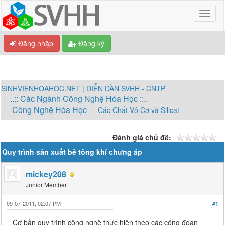
Đăng nhập
Đăng ký
SINHVIENHOAHOC.NET | DIỄN DÀN SVHH - CNTP
..:: Các Ngành Công Nghệ Hóa Học ::..
Công Nghệ Hóa Học
Các Chất Vô Cơ và Silicat
Đánh giá chủ đề:
Quy trình sản xuất bê tông khí chưng áp
mickey208
Junior Member
09-07-2011, 02:07 PM
#1
Cơ bản quy trình công nghệ thực hiện theo các công đoạn