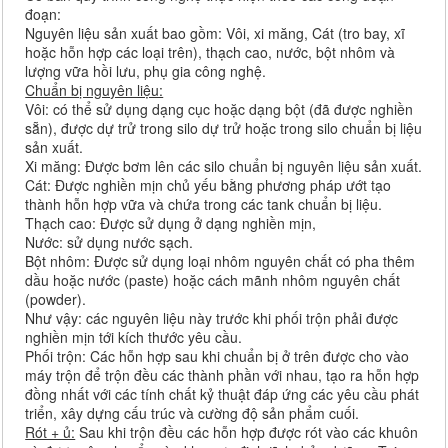
đoạn:
Nguyên liệu sản xuất bao gồm: Vôi, xi măng, Cát (tro bay, xĩ
hoặc hỗn hợp các loại trên), thạch cao, nước, bột nhôm và
lượng vữa hồi lưu, phụ gia công nghệ.
Chuẩn bị nguyên liệu:
Vôi: có thể sử dụng dạng cục hoặc dạng bột (đã được nghiền
sẵn), được dự trử trong silo dự trử hoặc trong silo chuẩn bị liệu
sản xuất.
Xi măng: Được bơm lên các silo chuẩn bị nguyên liệu sản xuất.
Cát: Được nghiền mịn chủ yếu bằng phương pháp ướt tạo
thành hỗn hợp vữa và chứa trong các tank chuẩn bị liệu.
Thạch cao: Được sử dụng ở dạng nghiền mịn,
Nước: sử dụng nước sạch.
Bột nhôm: Được sử dụng loại nhôm nguyên chất có pha thêm
dầu hoặc nước (paste) hoặc cách mãnh nhôm nguyên chất
(powder).
Như vậy: các nguyên liệu này trước khi phối trộn phải được
nghiền mịn tới kích thước yêu cầu.
Phối trộn: Các hỗn hợp sau khi chuẩn bị ở trên được cho vào
máy trộn để trộn đều các thành phần với nhau, tạo ra hỗn hợp
đồng nhất với các tính chất kỷ thuật đáp ứng các yêu cầu phát
triển, xây dựng cấu trúc và cường độ sản phẩm cuối.
Rót + ủ:
Sau khi trộn đều các hỗn hợp được rót vào các khuôn