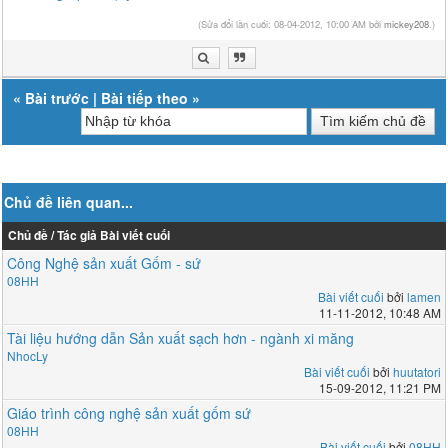
(Sửa đổi lần cuối: 08-04-2012, 10:00 AM bởi
mickey208
.)
«
Bài trước
|
Bài tiếp theo
»
Chủ đề liên quan...
Chủ đề / Tác giả
Bài viết cuối
Công Nghệ sản xuất Gốm - sứ
08HH
Bài viết cuối
bởi
lamen
11-11-2012, 10:48 AM
Tài liệu hướng dẫn Sản xuất sạch hơn - ngành xi măng
NhocLy
Bài viết cuối
bởi
huutatori
15-09-2012, 11:21 PM
Giáo trình công nghệ sản xuất gốm sứ
08HH
Bài viết cuối
bởi
08HH