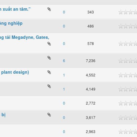
n xuất an tâm.”
0
343
công nghiệp
0
486
ng tải Megadyne, Gates,
0
578
6
7,236
 plant design)
1
4,552
1
4,149
0
2,772
bị
0
3,617
0
2,963