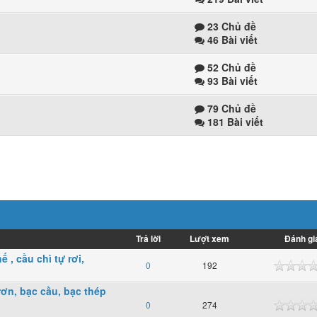
23 Chủ đề
46 Bài viết
52 Chủ đề
93 Bài viết
79 Chủ đề
181 Bài viết
Trả lời
Lượt xem
Đánh gi
 , cầu chì tự rơi,
0
192
rơn, bạc cầu, bạc thép
0
274