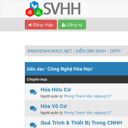
Đăng nhập
Đăng ký
SINHVIENHOAHOC.NET | DIỄN DÀN SVHH - CNTP
Công Nghệ Hóa Học
Diễn đàn '
'
Chuyên mục
Hóa Hữu Cơ
Người quản lý:
Phong Thanh Vân
,
vtgiang127
Hóa Vô Cơ
Người quản lý:
Phong Thanh Vân
,
vtgiang127
Quá Trình & Thiết Bị Trong CNHH