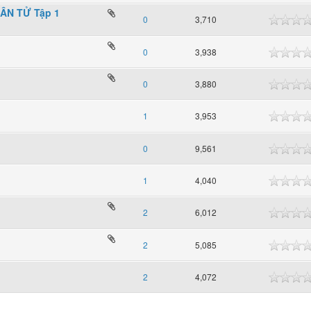
ÂN TỬ Tập 1
0
3,710
0
3,938
0
3,880
1
3,953
0
9,561
1
4,040
2
6,012
2
5,085
2
4,072