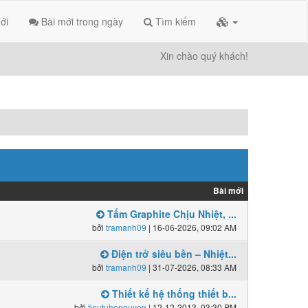
ới
Bài mới trong ngày
Tìm kiếm
Xin chào quý khách!
Bài mới
Tấm Graphite Chịu Nhiệt, ...
bởi
tramanh09
| 16-06-2026, 09:02 AM
Điện trở siêu bền – Nhiệt...
bởi
tramanh09
| 31-07-2026, 08:33 AM
Thiết kế hệ thống thiết b...
bởi
tieutuhonguyen
| 12-12-2013, 03:30 PM