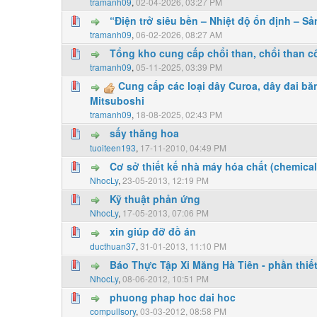
tramanh09
,
02-04-2026, 03:27 PM
“Điện trở siêu bền – Nhiệt độ ổn định – Sả
0 Vote(s) - 0 vượt quá 5 sao
1
2
3
4
5
tramanh09
,
06-02-2026, 08:27 AM
Tổng kho cung cấp chổi than, chổi than 
0 Vote(s) - 0 vượt quá 5 sao
1
2
3
4
5
tramanh09
,
05-11-2025, 03:39 PM
Cung cấp các loại dây Curoa, dây đai bă
0 Vote(s) - 0 vượt quá 5 sao
1
2
3
4
5
Mitsuboshi
tramanh09
,
18-08-2025, 02:43 PM
sấy thăng hoa
0 Vote(s) - 0 vượt quá 5 sao
1
2
3
4
5
tuoiteen193
,
17-11-2010, 04:49 PM
Cơ sở thiết kế nhà máy hóa chất (chemical
0 Vote(s) - 0 vượt quá 5 sao
1
2
3
4
5
NhocLy
,
23-05-2013, 12:19 PM
Kỹ thuật phản ứng
0 Vote(s) - 0 vượt quá 5 sao
1
2
3
4
5
NhocLy
,
17-05-2013, 07:06 PM
xin giúp đỡ đồ án
0 Vote(s) - 0 vượt quá 5 sao
1
2
3
4
5
ducthuan37
,
31-01-2013, 11:10 PM
Báo Thực Tập Xi Măng Hà Tiên - phần thiết 
0 Vote(s) - 0 vượt quá 5 sao
1
2
3
4
5
NhocLy
,
08-06-2012, 10:51 PM
phuong phap hoc dai hoc
0 Vote(s) - 0 vượt quá 5 sao
1
2
3
4
5
compullsory
,
03-03-2012, 08:58 PM