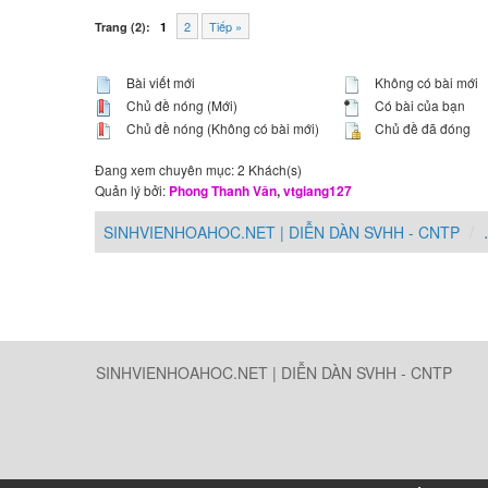
2
Tiếp »
Trang (2):
1
Bài viết mới
Không có bài mới
Chủ đề nóng (Mới)
Có bài của bạn
Chủ đề nóng (Không có bài mới)
Chủ đề đã đóng
Đang xem chuyên mục: 2 Khách(s)
Quản lý bởi:
Phong Thanh Vân
,
vtgiang127
SINHVIENHOAHOC.NET | DIỄN DÀN SVHH - CNTP
SINHVIENHOAHOC.NET | DIỄN DÀN SVHH - CNTP