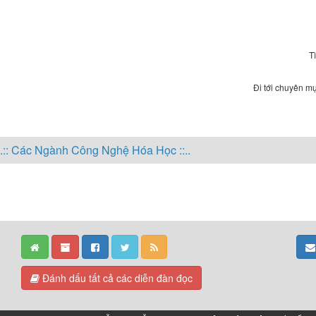
T
Đi tới chuyên mụ
..:: Các Ngành Công Nghệ Hóa Học ::..
Đánh dấu tất cả các diễn đàn đọc