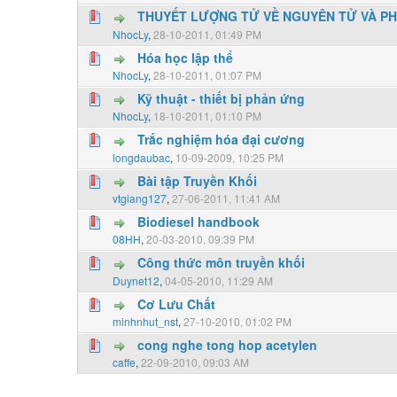
THUYẾT LƯỢNG TỬ VỀ NGUYÊN TỬ VÀ PH
0 Vote(s) - 0 vượt quá 5 sao
1
2
3
4
5
NhocLy
,
28-10-2011, 01:49 PM
Hóa học lập thể
0 Vote(s) - 0 vượt quá 5 sao
1
2
3
4
5
NhocLy
,
28-10-2011, 01:07 PM
Kỹ thuật - thiết bị phản ứng
0 Vote(s) - 0 vượt quá 5 sao
1
2
3
4
5
NhocLy
,
18-10-2011, 01:10 PM
Trắc nghiệm hóa đại cương
0 Vote(s) - 0 vượt quá 5 sao
1
2
3
4
5
longdaubac
,
10-09-2009, 10:25 PM
Bài tập Truyền Khối
0 Vote(s) - 0 vượt quá 5 sao
1
2
3
4
5
vtgiang127
,
27-06-2011, 11:41 AM
Biodiesel handbook
0 Vote(s) - 0 vượt quá 5 sao
1
2
3
4
5
08HH
,
20-03-2010, 09:39 PM
Công thức môn truyền khối
0 Vote(s) - 0 vượt quá 5 sao
1
2
3
4
5
Duynet12
,
04-05-2010, 11:29 AM
Cơ Lưu Chất
0 Vote(s) - 0 vượt quá 5 sao
1
2
3
4
5
minhnhut_nst
,
27-10-2010, 01:02 PM
cong nghe tong hop acetylen
0 Vote(s) - 0 vượt quá 5 sao
1
2
3
4
5
caffe
,
22-09-2010, 09:03 AM