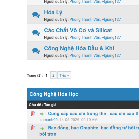
Người quản lý:
Phong Thanh Vân
,
vtgiang127
Hóa Lý
Người quản lý:
Phong Thanh Vân
,
vtgiang127
Các Chất Vô Cơ và Silicat
Người quản lý:
Phong Thanh Vân
,
vtgiang127
Công Nghệ Hóa Dầu & Khí
Người quản lý:
Phong Thanh Vân
,
vtgiang127
2
Tiếp »
Trang (2):
1
Công Nghệ Hóa Học
Chủ đề
/
Tác giả
Cung cấp cầu chì trung thế , cầu chì cao thế
0 Vote(s) - 0 vượt quá 5 sao
1
2
3
4
5
tramanh09
,
14-05-2026, 09:10 AM
Bạc đồng, bạc Graphite, bạc đồng tự bôi t
bôi trơn
0 Vote(s) - 0 vượt quá 5 sao
1
2
3
4
5