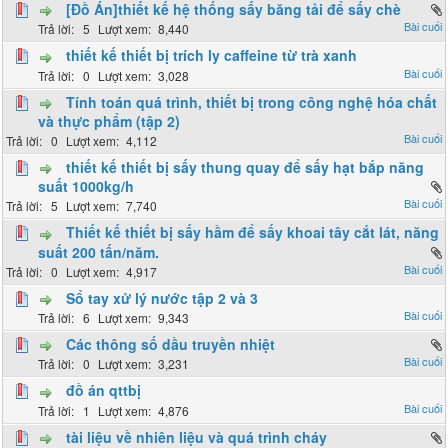
[Đồ Án]thiết kế hệ thống sấy băng tải để sấy chè
5
8,440
thiết kế thiết bị trích ly caffeine từ trà xanh
0
3,028
Tính toán quá trình, thiết bị trong công nghệ hóa chất
và thực phẩm (tập 2)
0
4,112
thiết kế thiết bị sấy thung quay để sấy hạt bắp năng
suất 1000kg/h
5
7,740
Thiết kế thiết bị sấy hầm để sấy khoai tây cắt lát, năng
suất 200 tấn/năm.
0
4,917
Sổ tay xử lý nước tập 2 và 3
6
9,343
Các thông số dầu truyền nhiệt
0
3,231
đồ án qttbị
1
4,876
tài liệu về nhiên liệu và quá trình cháy