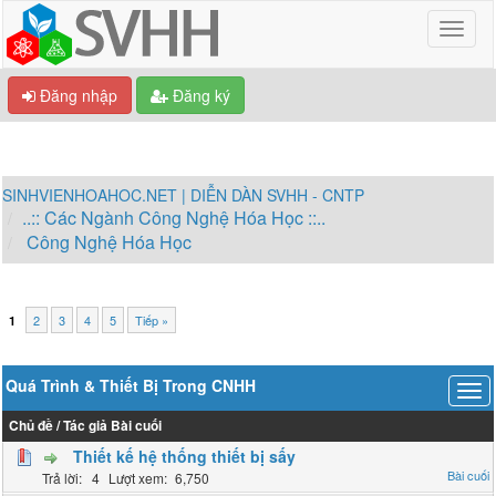
Đăng nhập
Đăng ký
SINHVIENHOAHOC.NET | DIỄN DÀN SVHH - CNTP
..:: Các Ngành Công Nghệ Hóa Học ::..
Công Nghệ Hóa Học
2
3
4
5
Tiếp »
1
Quá Trình & Thiết Bị Trong CNHH
Chủ đề
/
Tác giả
Bài cuối
Thiết kế hệ thống thiết bị sấy
4
6,750