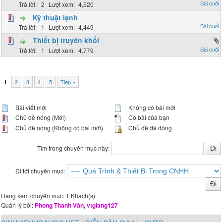
2
4,520
Kỹ thuật lạnh
1
4,449
Thiết bị truyền khối
1
4,779
2
3
4
5
Tiếp »
1
Bài viết mới
Không có bài mới
Chủ đề nóng (Mới)
Có bài của bạn
Chủ đề nóng (Không có bài mới)
Chủ đề đã đóng
Tìm trong chuyên mục này:
Đi tới chuyên mục:
Đang xem chuyên mục: 1 Khách(s)
Quản lý bởi:
Phong Thanh Vân
,
vtgiang127