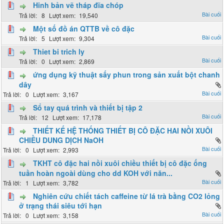
Hinh bản vẽ tháp đĩa chóp
8
19,540
Một số đồ án QTTB về cô đặc
5
9,304
Thiet bi trich ly
0
2,869
ứng dụng kỹ thuật sấy phun trong sản xuất bột chanh
dây
0
3,167
Sổ tay quá trình và thiết bị tập 2
12
17,178
THIẾT KẾ HỆ THỐNG THIẾT BỊ CÔ ĐẶC HAI NỒI XUÔI
CHIỀU DUNG DỊCH NaOH
0
2,993
TKHT cô đặc hai nồi xuôi chiều thiết bị cô đặc ống
tuần hoàn ngoài dùng cho dd KOH với năn...
1
3,782
Nghiên cứu chiết tách caffeine từ lá trà bằng CO2 lỏng
ở trạng thái siêu tới hạn
0
3,158