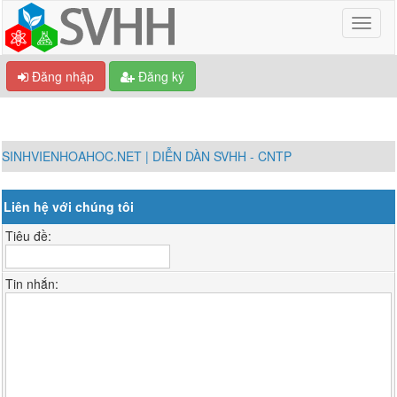
Đăng nhập
Đăng ký
SINHVIENHOAHOC.NET | DIỄN DÀN SVHH - CNTP
Liên hệ với chúng tôi
Tiêu đề:
Tin nhắn: