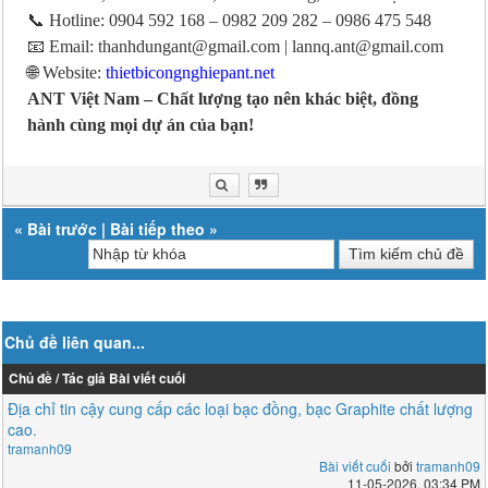
📞 Hotline: 0904 592 168 – 0982 209 282 – 0986 475 548
📧 Email: thanhdungant@gmail.com | lannq.ant@gmail.com
🌐 Website:
thietbicongnghiepant.net
ANT Việt Nam – Chất lượng tạo nên khác biệt, đồng
hành cùng mọi dự án của bạn!
«
Bài trước
|
Bài tiếp theo
»
Chủ đề liên quan...
Chủ đề / Tác giả
Bài viết cuối
Địa chỉ tin cậy cung cấp các loại bạc đồng, bạc Graphite chất lượng
cao.
tramanh09
Bài viết cuối
bởi
tramanh09
11-05-2026, 03:34 PM