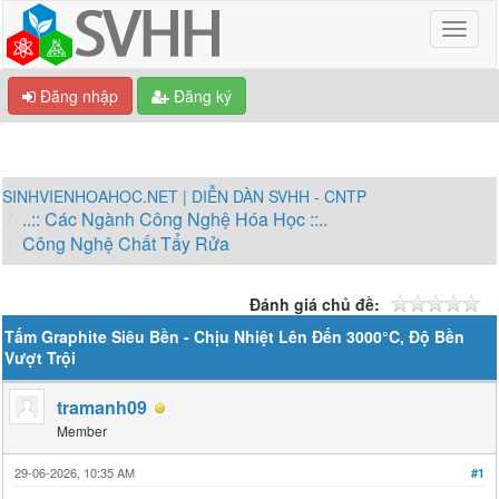
Đăng nhập
Đăng ký
SINHVIENHOAHOC.NET | DIỄN DÀN SVHH - CNTP
..:: Các Ngành Công Nghệ Hóa Học ::..
Công Nghệ Chất Tẩy Rửa
Đánh giá chủ đề:
Tấm Graphite Siêu Bền - Chịu Nhiệt Lên Đến 3000°C, Độ Bền
Vượt Trội
tramanh09
Member
29-06-2026, 10:35 AM
#1