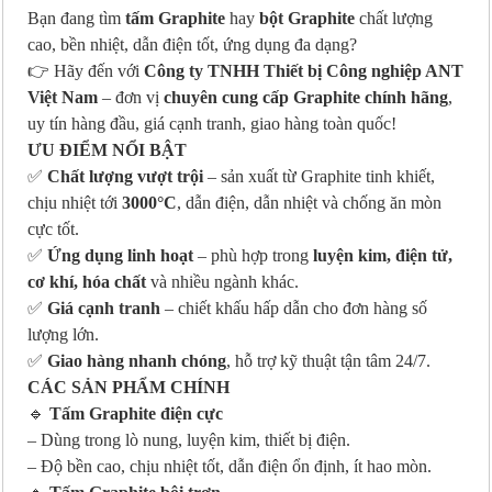
Bạn đang tìm
tấm Graphite
hay
bột Graphite
chất lượng
cao, bền nhiệt, dẫn điện tốt, ứng dụng đa dạng?
👉 Hãy đến với
Công ty TNHH Thiết bị Công nghiệp ANT
Việt Nam
– đơn vị
chuyên cung cấp Graphite chính hãng
,
uy tín hàng đầu, giá cạnh tranh, giao hàng toàn quốc!
ƯU ĐIỂM NỔI BẬT
✅
Chất lượng vượt trội
– sản xuất từ Graphite tinh khiết,
chịu nhiệt tới
3000°C
, dẫn điện, dẫn nhiệt và chống ăn mòn
cực tốt.
✅
Ứng dụng linh hoạt
– phù hợp trong
luyện kim, điện tử,
cơ khí, hóa chất
và nhiều ngành khác.
✅
Giá cạnh tranh
– chiết khấu hấp dẫn cho đơn hàng số
lượng lớn.
✅
Giao hàng nhanh chóng
, hỗ trợ kỹ thuật tận tâm 24/7.
CÁC SẢN PHẨM CHÍNH
🔹
Tấm Graphite điện cực
– Dùng trong lò nung, luyện kim, thiết bị điện.
– Độ bền cao, chịu nhiệt tốt, dẫn điện ổn định, ít hao mòn.