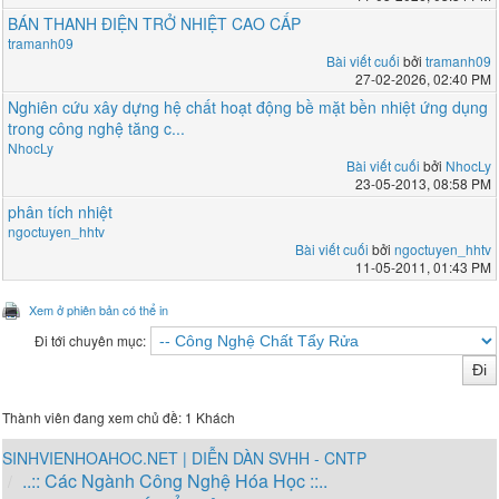
BÁN THANH ĐIỆN TRỞ NHIỆT CAO CẤP
tramanh09
Bài viết cuối
bởi
tramanh09
27-02-2026, 02:40 PM
Nghiên cứu xây dựng hệ chất hoạt động bề mặt bền nhiệt ứng dụng
trong công nghệ tăng c...
NhocLy
Bài viết cuối
bởi
NhocLy
23-05-2013, 08:58 PM
phân tích nhiệt
ngoctuyen_hhtv
Bài viết cuối
bởi
ngoctuyen_hhtv
11-05-2011, 01:43 PM
Xem ở phiên bản có thể in
Đi tới chuyên mục:
Thành viên đang xem chủ đề: 1 Khách
SINHVIENHOAHOC.NET | DIỄN DÀN SVHH - CNTP
..:: Các Ngành Công Nghệ Hóa Học ::..