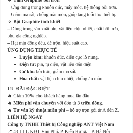
🔹
Tấm Graphite bôi trơn
– Ứng dụng trong khuôn đúc, máy móc, hệ thống bôi trơn.
– Giảm ma sát, chống mài mòn, giúp tăng tuổi thọ thiết bị.
🔹
Bột Graphite tinh khiết
– Dùng trong sản xuất pin, vật liệu chịu nhiệt, chất bôi trơn,
phụ gia công nghiệp.
– Hạt mịn đồng đều, dễ trộn, hiệu suất cao.
ỨNG DỤNG THỰC TẾ
Luyện kim:
khuôn đúc, điện cực lò nung.
Điện tử:
pin, tụ điện, vật liệu dẫn điện.
Cơ khí:
bôi trơn, giảm ma sát.
Hóa chất:
vật liệu chịu nhiệt, chống ăn mòn.
ƯU ĐÃI ĐẶC BIỆT
🔥 Giảm
10%
cho khách hàng mua lần đầu.
🔥
Miễn phí vận chuyển
với đơn từ
3 triệu đồng
.
🔥
Tư vấn kỹ thuật miễn phí
– hỗ trợ trọn gói từ A đến Z.
LIÊN HỆ NGAY
Công ty TNHH Thiết bị Công nghiệp ANT Việt Nam
📍 43 TT1, KĐT Văn Phú, P. Kiến Hưng, TP. Hà Nội