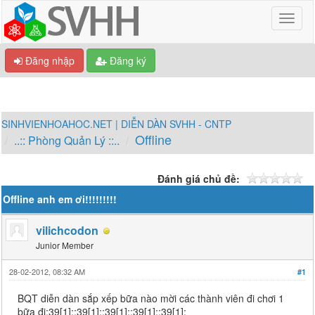
Đăng nhập
Đăng ký
SINHVIENHOAHOC.NET | DIỄN DÀN SVHH - CNTP
Offline
..:: Phòng Quản Lý ::..
Đánh giá chủ đề:
Offline anh em ơi!!!!!!!!!
vilichcodon
Junior Member
28-02-2012, 08:32 AM
#1
BQT diễn dàn sắp xếp bữa nào mời các thành viên đi chơi 1
bữa đi:39[1]::39[1]::39[1]::39[1]::39[1]: