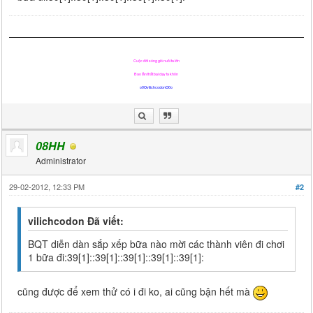
Cuộc đời sóng gió nuôi ta lớn
Bao lần thất bại dạy ta khôn
o0OvilichcodonO0o
08HH
Administrator
29-02-2012, 12:33 PM
#2
vilichcodon Đã viết:
BQT diễn dàn sắp xếp bữa nào mời các thành viên đi chơi
1 bữa đi:39[1]::39[1]::39[1]::39[1]::39[1]:
cũng được để xem thử có i đi ko, ai cũng bận hết mà