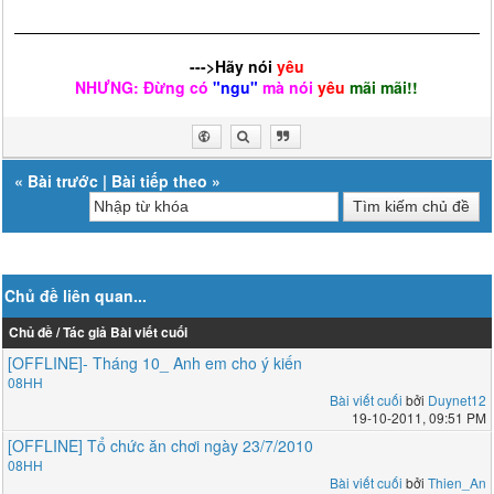
--->Hãy nói
yêu
NHƯNG: Đừng có
"ngu"
mà nói
yêu
mãi mãi!!
«
Bài trước
|
Bài tiếp theo
»
Chủ đề liên quan...
Chủ đề / Tác giả
Bài viết cuối
[OFFLINE]- Tháng 10_ Anh em cho ý kiến
08HH
Bài viết cuối
bởi
Duynet12
19-10-2011, 09:51 PM
[OFFLINE] Tổ chức ăn chơi ngày 23/7/2010
08HH
Bài viết cuối
bởi
Thien_An