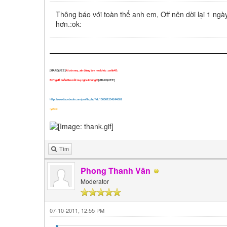
Thông báo với toàn thể anh em, Off nên dời lại 1 ng
hơn.:ok:
[MARQUEE]
Ai còn mẹ , xin đừng làm mẹ khóc :cnhh45:
Đừng để buồn lên mắt mẹ nghe không !!
[/MARQUEE]
http://www.facebook.com/profile.php?id=100001234244062
:y204:
Tìm
Phong Thanh Vân
Moderator
07-10-2011, 12:55 PM