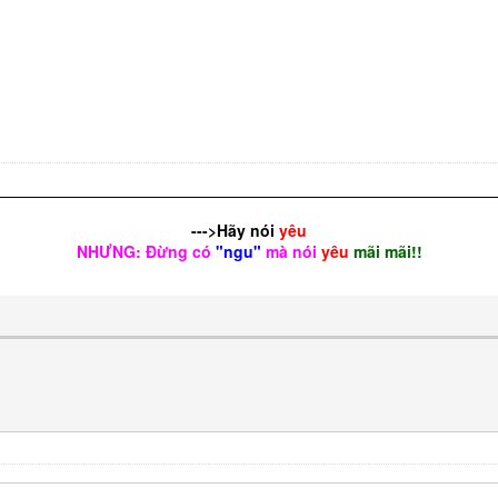
--->Hãy nói
yêu
NHƯNG: Đừng có
"ngu"
mà nói
yêu
mãi mãi!!