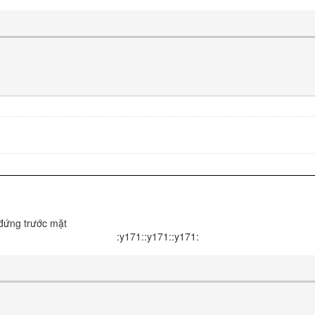
 đứng trước mặt
:y171::y171::y171: