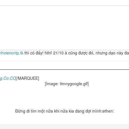
nhviencntp.tk
thì có đấy! hihi! 21/10 à cũng được đó, nhưng dạo này đa
4g.Co.CC
[/MARQUEE]
Đừng đi tìm một nửa khi nửa kia đang đợi mình:ethen: