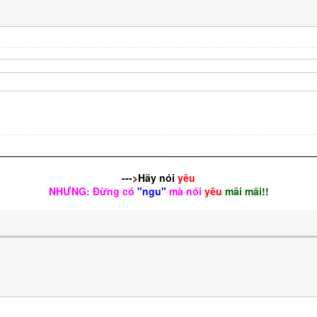
--->Hãy nói
yêu
NHƯNG: Đừng có
"ngu"
mà nói
yêu
mãi mãi!!