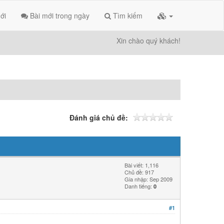
ới
Bài mới trong ngày
Tìm kiếm
Xin chào quý khách!
Đánh giá chủ đề:
Bài viết: 1,116
Chủ đề: 917
Gia nhập: Sep 2009
Danh tiếng:
0
#1