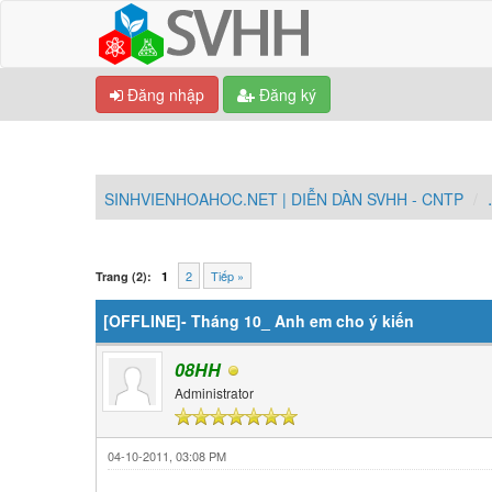
Đăng nhập
Đăng ký
SINHVIENHOAHOC.NET | DIỄN DÀN SVHH - CNTP
0 Vote(s) - Trung bình 0
1
2
3
4
5
2
Tiếp »
Trang (2):
1
[OFFLINE]- Tháng 10_ Anh em cho ý kiến
08HH
Administrator
04-10-2011, 03:08 PM