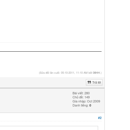
(Sửa đổi lần cuối: 05-10-2011, 11:10 AM bởi
08HH
.)
Trả lời
Bài viết: 280
Chủ đề: 149
Gia nhập: Oct 2009
Danh tiếng:
0
#2