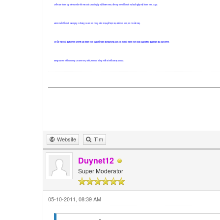
Diễn đàn thành lập hơn hai năm rồi mà chưa có buổi gặp mặt thành viên, lần này mình tổ chức một buổi gặp mặt thành viên.:43[1]:
Mình muốn tổ chức vào ngày 21 tháng 10 anh em cho ý kiến rùi quyết định địa điểm và kinh phí cho lần này.
Off lần này nếu được mình sẽ mời các thành viên của diễn đàn diendancntp.com, và một số thành viên khác của trường qua tham gia cùng mình.
đang vội nên viết vài dòng cho anh em ý kiến, khi nào thống nhất sẽ viết bài lại.:bodua:
Website
Tìm
Duynet12
Super Moderator
05-10-2011, 08:39 AM