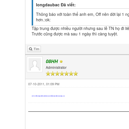
longdaubac Đã viết:
Thông báo với toàn thể anh em, Off nên dời lại 1 
hơn.:ok:
Tập trung được nhiều người nhưng sau lễ TN họ đi liên
Trước cũng được mà sau 1 ngày thì càng tuyệt.
Tìm
08HH
Administrator
07-10-2011, 01:09 PM
OFF 21 vẫn là hay nhất, chứ hôm 22 có nhiều việc lắm ko vui đâu. :02: