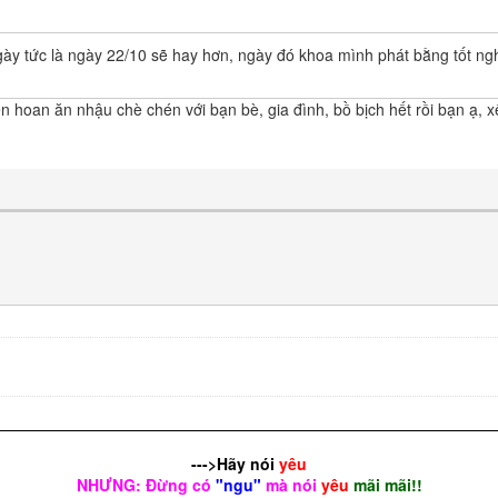
ngày tức là ngày 22/10 sẽ hay hơn, ngày đó khoa mình phát bằng tốt ng
 hoan ăn nhậu chè chén với bạn bè, gia đình, bồ bịch hết rồi bạn ạ, xếp
--->Hãy nói
yêu
NHƯNG: Đừng có
"ngu"
mà nói
yêu
mãi mãi!!