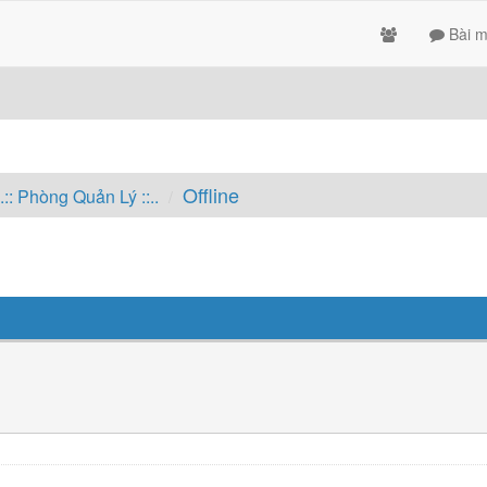
Bài m
Offline
..:: Phòng Quản Lý ::..