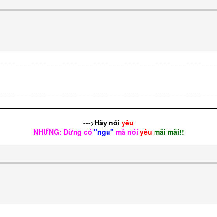
--->Hãy nói
yêu
NHƯNG: Đừng có
"ngu"
mà nói
yêu
mãi mãi!!