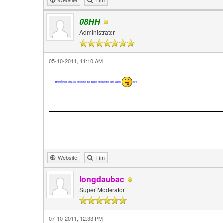
08HH
Administrator
05-10-2011, 11:10 AM
đánh nhầm sửa lại rui, cậu này chơi ăn gian qua bên này spam bên kia thì sửa nha
:26[1]:
Website
Tìm
longdaubac
Super Moderator
07-10-2011, 12:33 PM