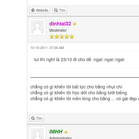
Website
Tìm
dinhtai32
Moderator
10-10-2011, 07:26 AM
tui thì nghĩ là 23/10 đi cho dễ :ngai::ngai::ngai:
chẳng có gí khiến tôi bất lực cho bằng nhụt chí
chẳng có gì khiến tôi học dốt cho bằng lười biếng
chẳng có gì khiến tôi mền lòng cho bằng ... có gái đẹp
Tìm
08HH
Administrator