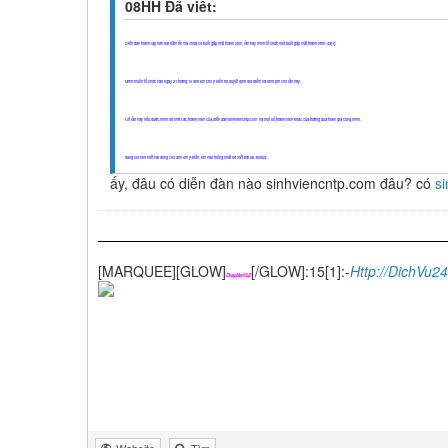
08HH Đã viết:
Diễn đàn thành lập hơn hai năm rồi mà chưa có buổi gặp mặt thành viên, lần này mình tổ chức một buổi gặp mặt thành viên.:43[1]:
Mình muốn tổ chức vào ngày 21 tháng 10 anh em cho ý kiến rùi quyết định địa điểm và kinh phí cho lần này.
Off lần này nếu được mình sẽ mời các thành viên của diễn đàn sinhviencntp.com, và một số thành viên khác của trường qua tham gia cùng mình.
đang vội nên viết vài dòng cho anh em ý kiến, khi nào thống nhất sẽ viết bài lại.:bodua:
ấy, đâu có diễn đàn nào sinhviencntp.com đâu? có
si
[MARQUEE][GLOW]
[/GLOW]:15[1]:-
Http://DichVu2
DuyNet12
Website
Tìm