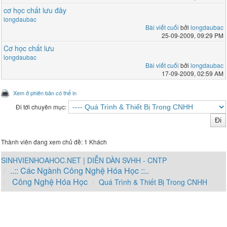
cơ học chất lưu đây
longdaubac
Bài viết cuối
bởi
longdaubac
25-09-2009, 09:29 PM
Cơ học chất lưu
longdaubac
Bài viết cuối
bởi
longdaubac
17-09-2009, 02:59 AM
Xem ở phiên bản có thể in
Đi tới chuyên mục:
Thành viên đang xem chủ đề: 1 Khách
SINHVIENHOAHOC.NET | DIỄN DÀN SVHH - CNTP
..:: Các Ngành Công Nghệ Hóa Học ::..
Công Nghệ Hóa Học
Quá Trình & Thiết Bị Trong CNHH