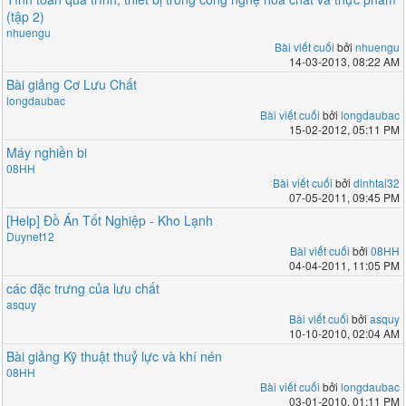
(tập 2)
nhuengu
Bài viết cuối
bởi
nhuengu
14-03-2013, 08:22 AM
Bài giảng Cơ Lưu Chất
longdaubac
Bài viết cuối
bởi
longdaubac
15-02-2012, 05:11 PM
Máy nghiền bi
08HH
Bài viết cuối
bởi
dinhtai32
07-05-2011, 09:45 PM
[Help] Đồ Án Tốt Nghiệp - Kho Lạnh
Duynet12
Bài viết cuối
bởi
08HH
04-04-2011, 11:05 PM
các đặc trưng của lưu chất
asquy
Bài viết cuối
bởi
asquy
10-10-2010, 02:04 AM
Bài giảng Kỹ thuật thuỷ lực và khí nén
08HH
Bài viết cuối
bởi
longdaubac
03-01-2010, 01:11 PM