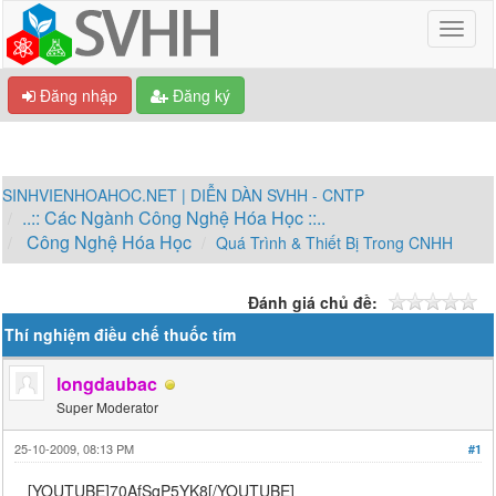
Đăng nhập
Đăng ký
SINHVIENHOAHOC.NET | DIỄN DÀN SVHH - CNTP
..:: Các Ngành Công Nghệ Hóa Học ::..
Công Nghệ Hóa Học
Quá Trình & Thiết Bị Trong CNHH
Đánh giá chủ đề:
Thí nghiệm điều chế thuốc tím
longdaubac
Super Moderator
25-10-2009, 08:13 PM
#1
[YOUTUBE]70AfSqP5YK8[/YOUTUBE]