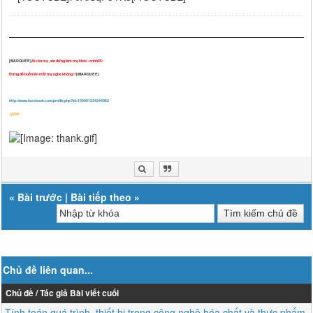
[MARQUEE]
Ai còn mẹ , xin đừng làm mẹ khóc :cnhh45:
Đừng để buồn lên mắt mẹ nghe không !!
[/MARQUEE]
http://www.facebook.com/profile.php?id=100001234244062
:y204:
«
Bài trước
|
Bài tiếp theo
»
Chủ đề liên quan...
Chủ đề / Tác giả
Bài viết cuối
Tính toán quá trình, thiết bị trong công nghệ hóa chất và thực phẩm