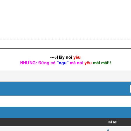
--->Hãy nói
yêu
NHƯNG: Đừng có
"ngu"
mà nói
yêu
mãi mãi!!
Trả lời
4