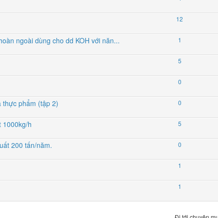
12
n hoàn ngoài dùng cho dd KOH với năn...
1
5
0
à thực phẩm (tập 2)
0
ất 1000kg/h
5
 suất 200 tấn/năm.
0
1
1
Đi tới chuyên mụ