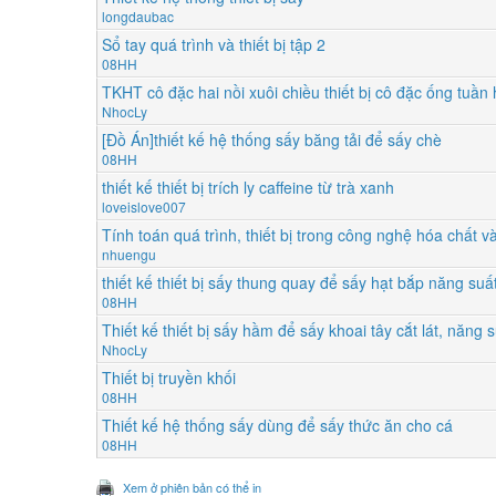
longdaubac
Sổ tay quá trình và thiết bị tập 2
08HH
TKHT cô đặc hai nồi xuôi chiều thiết bị cô đặc ống tuầ
NhocLy
[Đồ Án]thiết kế hệ thống sấy băng tải để sấy chè
08HH
thiết kế thiết bị trích ly caffeine từ trà xanh
loveislove007
Tính toán quá trình, thiết bị trong công nghệ hóa chất v
nhuengu
thiết kế thiết bị sấy thung quay để sấy hạt bắp năng su
08HH
Thiết kế thiết bị sấy hầm để sấy khoai tây cắt lát, năng
NhocLy
Thiết bị truyền khối
08HH
Thiết kế hệ thống sấy dùng để sấy thức ăn cho cá
08HH
Xem ở phiên bản có thể in