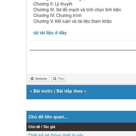
Chương II: Lý thuyết
Chương III: Sơ đồ mạch và tính chọn linh kiện
Chương IV: Chương trình
Chương V: Kết luận và tài liệu tham khảo
tải tài liệu ở đây
Website
Tìm
«
Bài trước
|
Bài tiếp theo
»
Chủ đề liên quan...
Chủ đề / Tác giả
Thiết kế hệ thống thiết bị sấy