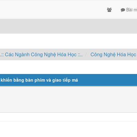
Bài m
..:: Các Ngành Công Nghệ Hóa Học ::..
Công Nghệ Hóa Học
 khiển bằng bàn phím và giao tiếp má