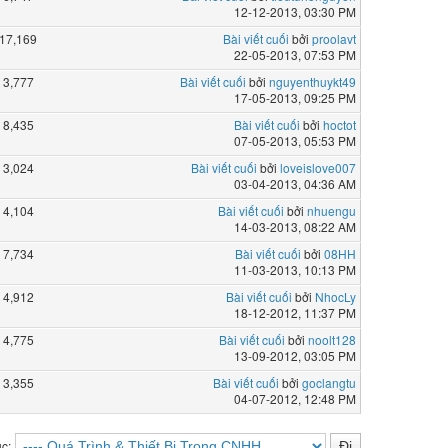
12-12-2013, 03:30 PM
17,169
Bài viết cuối
bởi
proolavt
22-05-2013, 07:53 PM
3,777
Bài viết cuối
bởi
nguyenthuykt49
17-05-2013, 09:25 PM
8,435
Bài viết cuối
bởi
hoctot
07-05-2013, 05:53 PM
3,024
Bài viết cuối
bởi
loveislove007
03-04-2013, 04:36 AM
4,104
Bài viết cuối
bởi
nhuengu
14-03-2013, 08:22 AM
7,734
Bài viết cuối
bởi
08HH
11-03-2013, 10:13 PM
4,912
Bài viết cuối
bởi
NhocLy
18-12-2012, 11:37 PM
4,775
Bài viết cuối
bởi
noolt128
13-09-2012, 03:05 PM
3,355
Bài viết cuối
bởi
goclangtu
04-07-2012, 12:48 PM
c: