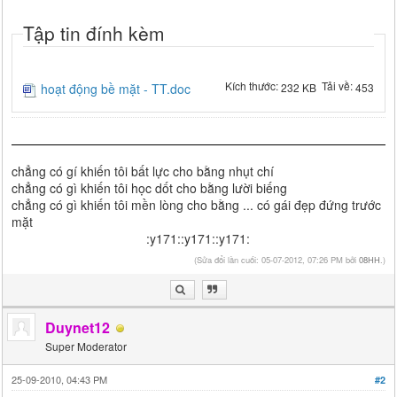
Tập tin đính kèm
Kích thước:
Tải về:
hoạt động bề mặt - TT.doc
232 KB
453
chẳng có gí khiến tôi bất lực cho bằng nhụt chí
chẳng có gì khiến tôi học dốt cho bằng lười biếng
chẳng có gì khiến tôi mền lòng cho bằng ... có gái đẹp đứng trước
mặt
:y171::y171::y171:
(Sửa đổi lần cuối: 05-07-2012, 07:26 PM bởi
08HH
.)
Duynet12
Super Moderator
25-09-2010, 04:43 PM
#2