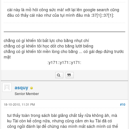
cài này là mồ hôi công sức mà! với lại lên google search cũng
đâu có thấy cái nào như của tụi mình đâu mà :37[1]::37[1]:
chẳng có gí khiến tôi bất lực cho bằng nhụt chí
chẳng có gì khiến tôi học dốt cho bằng lười biếng
chẳng có gì khiến tôi mền lòng cho bằng ... có gái đẹp đứng trước
mặt
:y171::y171::y171:
asquy
Senior Member
18-10-2010, 11:31 PM
#10
tui thấy toàn trong sách bài giảng chất tẩy rửa không àh, mà
ku Tài còn kể công nữa, nhưng cũng cảm ơn ku Tài đã có
công ngồi đánh lại để chừng nào mình mất sách mình có thể