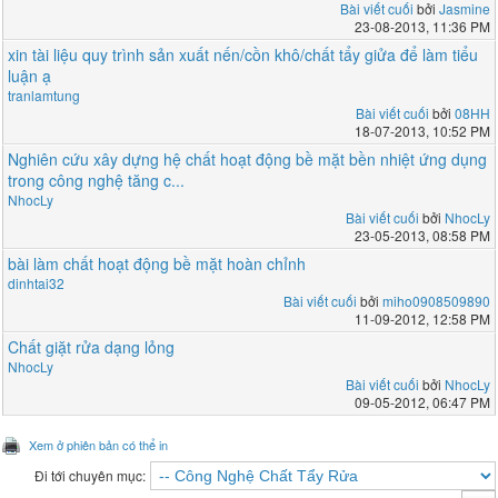
Bài viết cuối
bởi
Jasmine
23-08-2013, 11:36 PM
xin tài liệu quy trình sản xuất nến/cồn khô/chất tẩy giửa để làm tiểu
luận ạ
tranlamtung
Bài viết cuối
bởi
08HH
18-07-2013, 10:52 PM
Nghiên cứu xây dựng hệ chất hoạt động bề mặt bền nhiệt ứng dụng
trong công nghệ tăng c...
NhocLy
Bài viết cuối
bởi
NhocLy
23-05-2013, 08:58 PM
bài làm chất hoạt động bề mặt hoàn chỉnh
dinhtai32
Bài viết cuối
bởi
miho0908509890
11-09-2012, 12:58 PM
Chất giặt rửa dạng lỏng
NhocLy
Bài viết cuối
bởi
NhocLy
09-05-2012, 06:47 PM
Xem ở phiên bản có thể in
Đi tới chuyên mục: