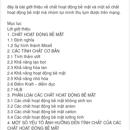
đây là bài giới thiệu về chất hoạt động bề mặt và một số chất
hoạt động bề mặt mà nhóm tụi mình thu lụm được trên mạng.
Mục lục
Lới giới thiệu
1. CHẤT HOẠT ĐỘNG BỀ MẶT
1.1 Định nghĩa
1.2 Sự hình thành Micell
2. CÁC TÍNH CHẤT CƠ BẢN
2.1 Tính thấm ướt
2.2 Khả năng tạo bọt
2.3 Khả năng hòa tan
2.4 Khả năng hoạt động bề mặt
2.5 Khả năng nhũ hóa
2.6 Điểm Kraft – điểm đục
2.7 HLB
3. PHÂN LOẠI CÁC CHẤT HOẠT ĐỘNG BỀ MẶT
3.1 Các chất hoạt động bề mặt không sinh ion
3.2 Các chất hoạt động bề mặt anion
3.3 Các chất hoạt động bề mặt cation
3.4 Các chất hoạt động bề mặt lưỡng tính
4. MỘT SỐ YẾU TỐ ẢNH HƯỞNG ĐẾN TÍNH CHẤT CỦA CÁC
CHẤT HOẠT ĐỘNG BỀ MẶT