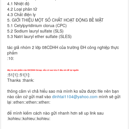
4.1 Nhiệt độ
4.2 Loại phân tử
4.3 Chất điện ly
5. GIỚI THIỆU MỘT SỐ CHẤT HOẠT ĐỘNG BỀ MẶT
5.1 Cetylpyridinium clorua (CPC)
5.2 Sodium lauryl sulfate (SLS)
5.3 Natri lauryl ether sulfate (SLES)
tác giả nhóm 2 lớp 08CDHH của trường ĐH công nghiệp thực
phẩm
:10:
đây là sản phẩm của 08CDHH Group. nếu có sao lưu ở đâu xin để lại nguồn
:51[1]::51[1]:
Thanks :thank:
thông cảm vì chả hiểu sao mà mình ko sửa được file nên bạn
nào cần cứ gửi mail vào
dinhtai1104@yahoo.com
mình sẽ gửi
lại :ethen::ethen::ethen:
để mình kiếm cách nào gửi nhanh hơn sẽ up link sau
:kohieu::kohieu::kohieu: