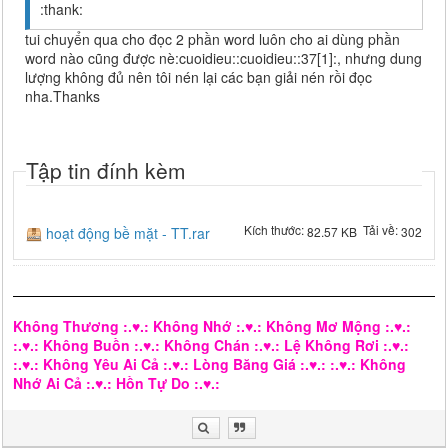
:thank:
tui chuyển qua cho đọc 2 phần word luôn cho ai dùng phần
word nào cũng được nè:cuoidieu::cuoidieu::37[1]:, nhưng dung
lượng không đủ nên tôi nén lại các bạn giải nén rồi đọc
nha.Thanks
Tập tin đính kèm
Kích thước:
Tải về:
hoạt động bề mặt - TT.rar
82.57 KB
302
Không Thương :.♥.: Không Nhớ :.♥.: Không Mơ Mộng :.♥.:
:.♥.: Không Buồn :.♥.: Không Chán :.♥.: Lệ Không Rơi :.♥.:
:.♥.: Không Yêu Ai Cả :.♥.: Lòng Băng Giá :.♥.: :.♥.: Không
Nhớ Ai Cả :.♥.: Hồn Tự Do :.♥.: