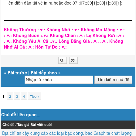
lên diễn đàn tải về in ra hoặc đọc:07::07::39[1]::39[1]::39[1]:
Không Thương :.♥.: Không Nhớ :.♥.: Không Mơ Mộng :.♥.:
:.♥.: Không Buồn :.♥.: Không Chán :.♥.: Lệ Không Rơi :.♥.:
:.♥.: Không Yêu Ai Cả :.♥.: Lòng Băng Giá :.♥.: :.♥.: Không
Nhớ Ai Cả :.♥.: Hồn Tự Do :.♥.:
«
Bài trước
|
Bài tiếp theo
»
2
3
4
Tiếp »
1
Chủ đề liên quan...
Chủ đề / Tác giả
Bài viết cuối
Địa chỉ tin cậy cung cấp các loại bạc đồng, bạc Graphite chất lượng