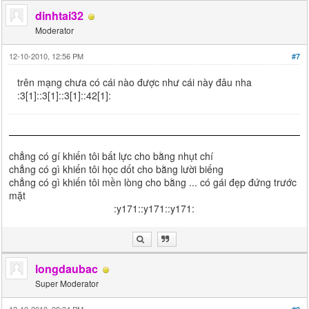
dinhtai32
Moderator
12-10-2010, 12:56 PM
#7
trên mạng chưa có cái nào được như cái này đâu nha
:3[1]::3[1]::3[1]::42[1]:
chẳng có gí khiến tôi bất lực cho bằng nhụt chí
chẳng có gì khiến tôi học dốt cho bằng lười biếng
chẳng có gì khiến tôi mền lòng cho bằng ... có gái đẹp đứng trước
mặt
:y171::y171::y171:
longdaubac
Super Moderator