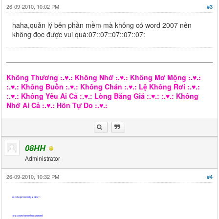
26-09-2010, 10:02 PM
#3
haha,quản lý bên phần mềm mà không có word 2007 nên
không đọc được vui quá:07::07::07::07::07:
Không Thương :.♥.: Không Nhớ :.♥.: Không Mơ Mộng :.♥.:
:.♥.: Không Buồn :.♥.: Không Chán :.♥.: Lệ Không Rơi :.♥.:
:.♥.: Không Yêu Ai Cả :.♥.: Lòng Băng Giá :.♥.: :.♥.: Không
Nhớ Ai Cả :.♥.: Hồn Tự Do :.♥.:
08HH
Administrator
26-09-2010, 10:32 PM
#4
đã co file pdf cho những ai cần:011:
:6[1]: DOWN file kem theo :chemchet: