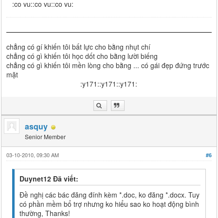
:co vu::co vu::co vu:
chẳng có gí khiến tôi bất lực cho bằng nhụt chí
chẳng có gì khiến tôi học dốt cho bằng lười biếng
chẳng có gì khiến tôi mền lòng cho bằng ... có gái đẹp đứng trước
mặt
:y171::y171::y171:
asquy
Senior Member
03-10-2010, 09:30 AM
#6
Duynet12 Đã viết:
Đề nghị các bác đăng đính kèm *.doc, ko đăng *.docx. Tuy
có phần mềm bổ trợ nhưng ko hiểu sao ko hoạt động bình
thường, Thanks!