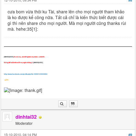
12-10-2010, 09:34 PM
#8
cưa bom vừa thôi ku Tài, share lên cho mọi người tham khảo
là ko được kể công nữa. Tất cả chỉ là kiến thức biết được cái
gì thì nên share cho mọi người. Mà mọi người cũng thanks rùi
mà. hehe:35[1]:
[MARQUEE]
Ai còn mẹ , xin đừng làm mẹ khóc :cnhh45:
Đừng để buồn lên mắt mẹ nghe không !!
[/MARQUEE]
http://www.facebook.com/profile.php?id=100001234244062
:y204:
dinhtai32
Moderator
15-10-2010, 04:14 PM
#9