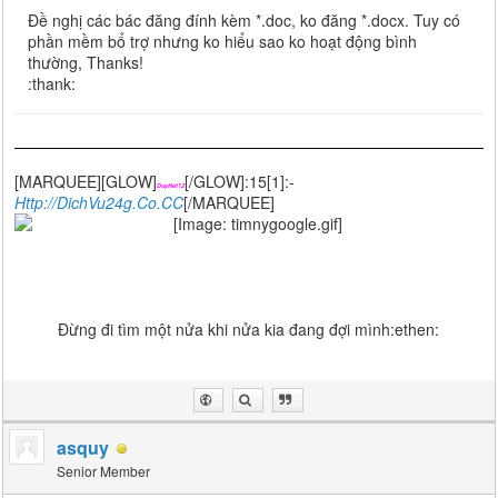
Đề nghị các bác đăng đính kèm *.doc, ko đăng *.docx. Tuy có
phần mềm bổ trợ nhưng ko hiểu sao ko hoạt động bình
thường, Thanks!
:thank:
[MARQUEE][GLOW]
[/GLOW]:15[1]:-
DuyNet12
Http://DichVu24g.Co.CC
[/MARQUEE]
Đừng đi tìm một nửa khi nửa kia đang đợi mình:ethen:
asquy
Senior Member