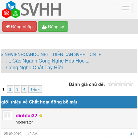
Đăng nhập
Đăng ký
SINHVIENHOAHOC.NET | DIỄN DÀN SVHH - CNTP
..:: Các Ngành Công Nghệ Hóa Học ::..
Công Nghệ Chất Tẩy Rửa
Đánh giá chủ đề:
2
3
4
Tiếp »
1
giới thiệu về Chất hoạt động bề mặt
dinhtai32
Moderator
25-09-2010, 11:10 AM
#1