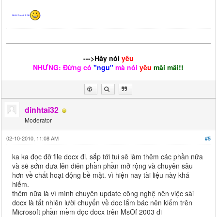
NHAn THANk di nào
)
--->Hãy nói
yêu
NHƯNG: Đừng có
"ngu"
mà nói
yêu
mãi mãi!!
dinhtai32
Moderator
02-10-2010, 11:08 AM
#5
ka ka đọc đỡ file docx đi. sắp tới tui sẽ làm thêm các phần nữa
và sẽ sớm đưa lên diễn phần phần mở rộng và chuyên sâu
hơn về chất hoạt động bề mặt. vì hiện nay tài liệu này khá
hiếm.
thêm nữa là vì mình chuyên update công nghệ nên việc sài
docx là tất nhiên lười chuyển về doc lắm bác nên kiếm trên
Microsoft phần mềm đọc docx trên MsOf 2003 đi