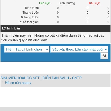
Tích cực
Bình thường
Tiêu cực
Tuần trước
0
0
0
Tháng trước
0
0
0
6 tháng trước
0
0
0
Tất cả thời gian
0
0
0
Lời bình luận
Thành viên này hiện không có bất kỳ điểm danh tiếng nào với các
tiêu chuẩn quy định dưới đây.
SINHVIENHOAHOC.NET | DIỄN DÀN SVHH - CNTP
Hồ sơ của asquy