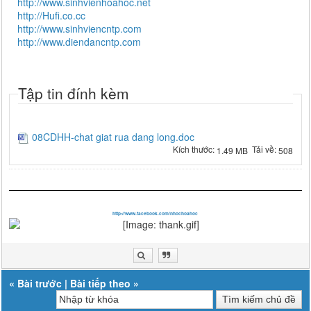
http://www.sinhvienhoahoc.net
http://Hufi.co.cc
http://www.sinhviencntp.com
http://www.diendancntp.com
Tập tin đính kèm
08CDHH-chat giat rua dang long.doc
Kích thước:
Tải về:
1.49 MB
508
http://www.facebook.com/nhochoahoc
«
Bài trước
|
Bài tiếp theo
»