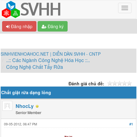
Đăng nhập
Đăng ký
SINHVIENHOAHOC.NET | DIỄN DÀN SVHH - CNTP
..:: Các Ngành Công Nghệ Hóa Học ::..
Công Nghệ Chất Tẩy Rửa
Đánh giá chủ đề:
Chất giặt rửa dạng lỏng
NhocLy
Senior Member
09-05-2012, 06:47 PM
#1
Mục lục