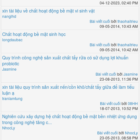
04-12-2023, 02:40 PM
xin tài liệu về chất hoạt động bề mặt vi sinh vật
nanglhd
Bài viết cuối
bởi
thaohaitrieu
09-05-2014, 10:43 AM
Chất hoạt động bề mặt sinh học
longdaubac
Bài viết cuối
bởi
thaohaitrieu
09-05-2014, 10:42 AM
Quy trình công nghệ sản xuất chất tẩy rửa có sử dụng lợi khuẩn
probiotic
Jasmine
Bài viết cuối
bởi
Jasmine
23-08-2013, 11:36 PM
xin tài liệu quy trình sản xuất nến/cồn khô/chất tẩy giửa để làm tiểu
luận ạ
tranlamtung
Bài viết cuối
bởi
08HH
18-07-2013, 10:52 PM
Nghiên cứu xây dựng hệ chất hoạt động bề mặt bền nhiệt ứng dụng
trong công nghệ tăng c...
NhocLy
Bài viết cuối
bởi
NhocLy
23-05-2013, 08:58 PM