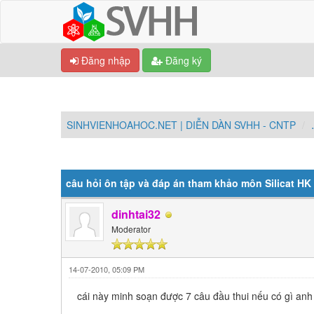
Đăng nhập
Đăng ký
SINHVIENHOAHOC.NET | DIỄN DÀN SVHH - CNTP
0 Vote(s) - Trung bình 0
1
2
3
4
5
câu hỏi ôn tập và đáp án tham khảo môn Silicat HK
dinhtai32
Moderator
14-07-2010, 05:09 PM
cái này minh soạn được 7 câu đầu thui nếu có gì an