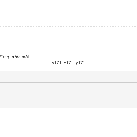
 đứng trước mặt
:y171::y171::y171: