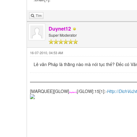
Tìm
Duynet12
Super Moderator
16-07-2010, 04:53 AM
Lê văn Pháp là thằng nào mà nói tục thế? Đếc có Văn
[MARQUEE][GLOW]
[/GLOW]:15[1]:-
Http://DichVu2
DuyNet12