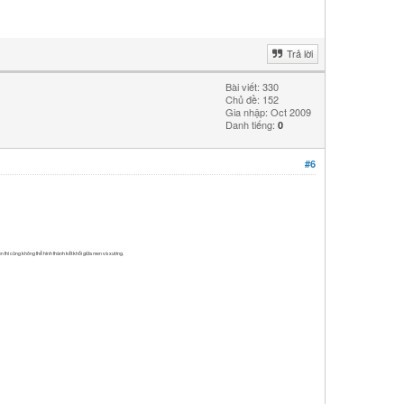
Trả lời
Bài viết: 330
Chủ đề: 152
Gia nhập: Oct 2009
Danh tiếng:
0
#6
n thì cũng không thể hình thành kết khối giữa men và xương.