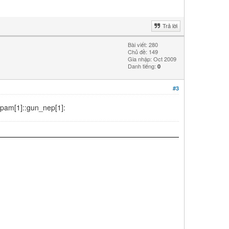
Trả lời
Bài viết: 280
Chủ đề: 149
Gia nhập: Oct 2009
Danh tiếng:
0
#3
spam[1]::gun_nep[1]: