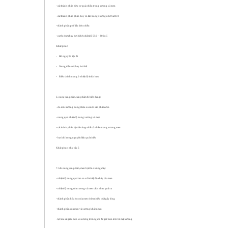
- các thành phần hữu cơ quá nhiều trong xương và men
- các thành phần phân hủy có lẫn trong xương như CaCO3
- thành phẩn phế liệu dẻo nhiều
- nước chưa bay hơi hết ở nhiệt độ 550 – 800oC
Khắc phục:
-
Bỏ nguyên liệu đi
-
Nung để nước bay hơi hết
-
Điều chỉnh nung ở nhiệt độ thích hợp
6. nung sản phẩm, sản phẩm bị biến dạng:
- do môi trường nung thiếu oxi nên sản phẩm đen
- nung quá nhiệt độ nung xương và men
- các thành phần bị mất và tạp chất có nhiều trong xương men
- bọt khí trong nguyên liệu quá nhiều
Khắc phục: như câu 5
7. khi nung sản phẩm, men bị dồn xuống đáy:
- nhiệt độ nung quá cao so với nhiệt độ chảy của men
- nhiệt độ nung của xương và men cách nhau quá xa
- thành phần hóa học của men chữa nhiều chất gây lỏng
- thành phần của men và xương khác nhau
- lực ma sát giữa men và xương không đủ để giữ men trên bề mặt xương