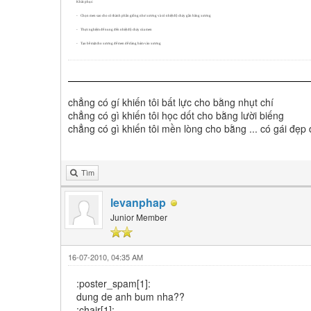
Khắc phục:
-
Chọn men sao cho có thành phần giống như xương và có nhiệt độ chảy gần bằng xương
-
Thực nghiệm để nung đến nhiệt độ chảy của men
-
Tạo bề mặt cho xương để men dễ dàng bám vào xương
chẳng có gí khiến tôi bất lực cho bằng nhụt chí
chẳng có gì khiến tôi học dốt cho bằng lười biếng
chẳng có gì khiến tôi mền lòng cho bằng ... có gái đẹp
Tìm
levanphap
Junior Member
16-07-2010, 04:35 AM
:poster_spam[1]:
dung de anh bum nha??
:chair[1]: