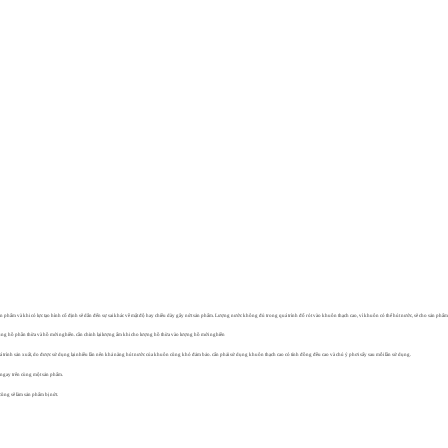
n phẩm và khi có lực tạo hình cố định sẽ dẫn đến sự sai khác về mật độ hay chiều dày gây nứt sản phẩm. Lượng nước không đủ trong quá trình đổ rót vào khuôn thạch cao, vì khuôn có thể hút nước, sẽ cho sản phẩ
g chung hồ phần thừa và hồ mới nghiền. cần chỉnh lại lượng ẩm khi cho lượng hồ thừa vào lượng hồ mới nghiền
 trình sản xuất, do được sử dụng lại nhiều lần nên khả năng hút nước của khuôn cũng khó đảm bảo. cẩn phải sử dụng khuôn thạch cao có tính đồng đều cao và chú ý phơi sấy sau mỗi lần sử dụng.
hồ ngay trên cùng một sản phẩm.
ũng sẽ làm sản phẩm bị nứt.