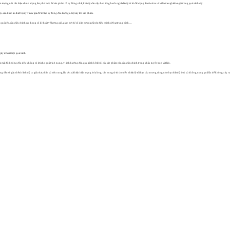
ượng nứt. cần hiệu chỉnh lượng ầm phù hợp để sản phẩm có sự đồng nhất, khi sấy cần sấy theo từng bước nghĩa là sấy từ từ để lượng ẩm thoát ra và kiểm tra nghiêm ngặt trong quá trình sấy.
cần kiểm tra thiết bị sấy và các giá đỡ để tạo sự đồng đều lượng nhiệt sấy lên sản phẩm.
quá dẻo. cần điều chỉnh các thong số kĩ thuật về lượng gió, giảm bớt hệ số dãn nở của đất sét, điều chỉnh cỡ hạt trung bình …
 để cải thiện quá trình.
 mật đồ không đều đều không có lợi cho quá trình nung, vì ảnh hưởng đến quá trình kết khối của sản phẩm nên cần điều chỉnh trong khâu tuyển trọn vật liệu.
 đều sẽ gây chênh lệch độ co giữa hai phần và nếu nung lâu sẽ xuất hiện hiện tượng hóa lỏng. cần nung từ từ cho đến nhiệt độ tới hạn của xương cũng như hạ nhiệt độ từ từ và không nung quá lâu để không xảy ra