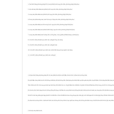
1. Tạo hình bằng phương pháp đổ rót, sản phẩm bị nứt. nguyên nhân, phương pháp khắc phục
2. sấy một sản phẩm silicat, sản phẩm bị nứt. nguyên nhân, phương pháp khắc phục
3. nung sản phẩm silicat, sản phẩm bị nứt. nguyên nhân, phương pháp khắc phục
4. Nung sản phẩm tráng men, men bị bong ra. Nguyên nhân, phương pháp khắc phục
5. nung sản phẩm silicat, sau khi nung bị nổ. nguyên nhân, phương pháp khắc phục
6. nung sản phẩm silicat, sản phẩm bị biến dạng. nguyên nhân, phương pháp khắc phục
7. nung sản phẩm silicat, men bị chảy dồn xuống đáy, vì sao, giả thuyết hiện tượng va khắc phục
8. vẽ sơ đồ và thuyết minh quy trình sản xuất gạch ống xây dựng
9. vẽ sơ đồ và thuyết minh quy trình sản xuất gạch men
10. vẽ sơ đồ và thuyết minh quy trình sản xuất sứ dân dụng trong ngành xây dựng
11. vẽ sơ đồ và thuyết minh quy trình sản xuất ngói
1. khi tạo hình bằng phương pháp đổ rót, sản phẩm bị nứt là do phối liệu, khuôn đúc và thao tác của công nhân.
Do phối liệu: Sản phẩm bị nứt vì độ đồng nhất kém, độ ẩm không đều. Hàm lượng ẩm chênh lệch quá lớn giữa các phần của phối liệu có khả năng làm biến dạng sả
Tính chất của hồ đổ rót trong quá trình tạo hình thay đổi nhiều hơn so với phối liệu dẻo nhất là lúc rót phần hồ thừa dể làm thay đổi tỷ trọng của hồ do sử dụn
Do khuôn đúc: hình dạng khuôn không đồng đề cũng có thể làm cho sản phẩm bị nứt. đồng thời, tính chất của khuôn thạch cao cũng thay đổi rất nhiều trong quá
Khi đổ rót các sản phẩm phức tạp phải đổ rót nhiều lần với các chi tiết khác nhau cũng là nguyện nhân gây nứt vì thời gian đổ rót dài sẽ gây thay đổi tính chất của 
Do thao tác của công nhân: vì cách taoh hình này không cần công nhân có tay nghề cao nhưng nếu không cẩn thận trong vấn đề di chuyển khuôn, lấy sản phẩm c
2. khi sấy sản phẩm bị nứt: