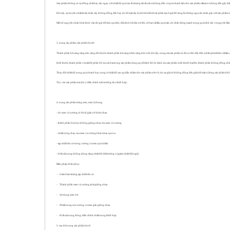
Sản phẩm không có sự đồng nhất hay sấy ngay với nhiệt độ quá cao thì lượng ẩm thoát ra không đều và quá nhanh làm cho sản phẩm silicat co không đều gây hiện t
Khi sấy, sự truyền nhiệt từ tác nhân sấy không đồng đều hay do bề mặt sấy bị che khuất bởi các phần tựa ở giá đỡ cũng là những nguyên nhân gây nứt sản phẩm sấy. 
Một số nguyên nhân khác là do vận tốc gió đối lưu quá lớn, đất sét có hệ dãn nở lớn, cỡ hạt vật liệu quá mịn, do chấn động mạnh trong quá trình sấy và nguyên liệu 
3. nung sản phẩm, sản phẩm bị nứt:
Thành phần khoáng càng dẻo càng dễ nứt còn thành phần khoáng ít dẻo càng khó nứt. khi sấy, nung mà sản phẩm có độ co lớn dẫn đến nứt thì phải thêm vật liệu gầy
Kích thước, thành phần và mật độ phân bố của các hạt trong sản phẩm cũng quyết định độ ổn định của sản phẩm. kích thước hạt lớn, thành phần không đồng nhất,
Thay đổi nhiệt độ nung quá nhanh hay nung ở nhiệt độ cao quá lâu sẽ làm cho sản phầm nứt vỡ, do sự giã nở không đồng đều giữa bề mặt và lòng sản phẩm không
Tùy vào sản phẩm mà chú ý điều chỉnh môi trường cho thích hợp.
4. nung sản phẩm tráng men, men bị bung:
- do men và xương có hệ số giãn nở khác nhau
- thành phần hóa học không giống nhau của men và xương
- nhiệt nóng chay của men và xương khác nhau quá xa
- tạp chất hữu cơ trong xương và men quá nhiều
- kĩ thuật nung không đúng: tăng nhiệt độ bất thường và giảm nhiệt đột ngột.
Biện pháp khắc phục:
-
Giảm hàm lượng tạp chất hữu cơ
-
Thành phần men và xương phải giống nhau
-
Sử dung men frit
-
Nhiệt nung của xương và men gần giống nhau
-
Kĩ thuật nung đúng: điều chỉnh nhiệt nung thích hợp
5. sau khi nung sản phẩm bị nổ: