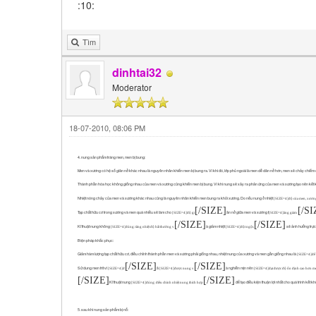
:10:
Tìm
dinhtai32
Moderator
18-07-2010, 08:06 PM
4. nung sản phẩm tráng men, men bị bung:
Men và xương có hệ số giãn nở khác nhau là nguyên nhân khiến men bị bung ra. Vì khi đó, lớp phủ ngoài là men dễ dãn nở hơn, men sẽ chảy chiếm cá
Thành phần hóa học không giống nhau của men và xương cũng khiến men bị bung. Vì khi nung sẽ xảy ra phản ứng của men và xương tạo nên kết k
Nhiệt nóng chảy của men và xương khác nhau cũng là nguyên nhân khiến men bung ra khỏi xương. Do nếu nung ở nhiệt
[SIZE=4]độ của men, xươn
[/SIZE]
[/SI
Tạp chất hữu cơ trong xương và men quá nhiều sẽ làm cho
ãn nở giữa men và xương t
[SIZE=4]độ gi
[SIZE=4]ăng giảm
[/SIZE]
[/SIZE]
Kĩ thuật nung không
à giảm nhiệt
sẽ ảnh hưởng trực
[SIZE=4]đúng: tăng nhiệt độ bất thường v
[SIZE=4]đột ngột.
Biện pháp khắc phục:
Giảm hàm lượng tạp chất hữu cơ, điều chỉnh thành phần men và xương phải giống nhau, nhiệt nung của xương và men gần giống nhau là
[SIZE=4]để 
[/SIZE]
[/SIZE]
Sử dung men frit vì
ã
à nghiền mịn nên
[SIZE=4]đ
[SIZE=4]được nung v
[SIZE=4]đạt được độ ổn định cao hơn m
[/SIZE]
[/SIZE]
Kĩ thuật nung
để tạo điều kiện thuận lợi nhất cho quá trình kết k
[SIZE=4]đúng: điều chỉnh nhiệt nung thích hợp
5. sau khi nung sản phẩm bị nổ: