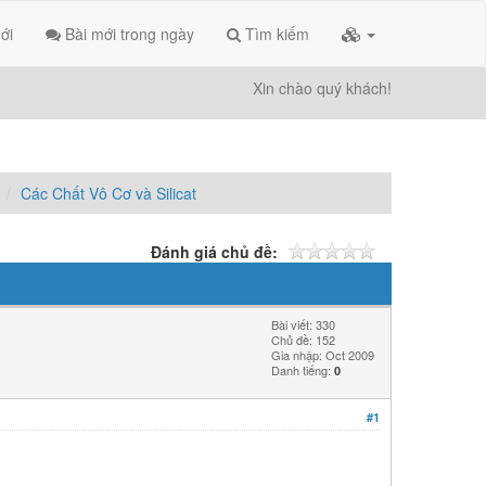
ới
Bài mới trong ngày
Tìm kiếm
Xin chào quý khách!
Các Chất Vô Cơ và Silicat
Đánh giá chủ đề:
Bài viết: 330
Chủ đề: 152
Gia nhập: Oct 2009
Danh tiếng:
0
#1