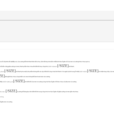
c lỗ xốp trên bề mặt tiếp xúc của xương để hình thành liên kết cơ học, liên kết này kém bền nhất là khi hệ số giãn nở của men và xương khác nhau quá xa.
[/SIZE]
hối bền vững giữa xương và men, thành phần khác nhau thì kết khối này cũng khó
ình thành.
[SIZE=4]được h
[/SIZE]
[/SIZE]
ình thành pha mulit, sản phẩm không bền do vậy kết khối cũng chưa hình thành. Và ngược lại khi nung ở nhiệt
ên nhiệt nóng chảy của me
g chưa h
[SIZE=4]độ tr
ZE]
đột ngột khác nhau cũng khiến cho men không thể bám hoàn toàn vào xương.
[/SIZE]
 tiếp
ình kết khối của men và xương cũng như hệ số giãn nở khác nhau của lớp men và xương.
[SIZE=4]đến quá tr
[/SIZE]
à xương dễ dàng tạo nên kết khối khi nung cũng như cho hệ số giãn nở giữa xương và men gần như nhau.
cho men v
en lỏng
hối giữa men và xương.