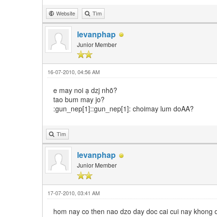
Website
Tìm
levanphap
Junior Member
16-07-2010, 04:56 AM
e may noi ạ dzj nhõ?
tao bum may jo?
:gun_nep[1]::gun_nep[1]: choimay lum doAA?
Tìm
levanphap
Junior Member
17-07-2010, 03:41 AM
hom nay co then nao dzo day doc cai cui nay khong d