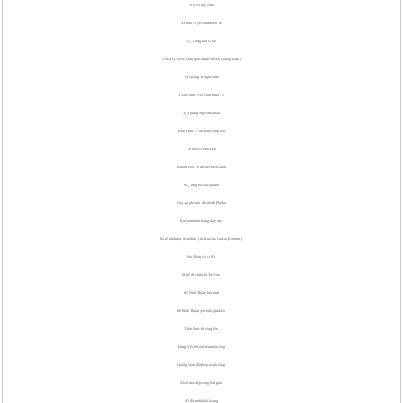
70 là số Tây Ninh
Xứ dừa 71 yên bình Bến Tre
72_ Vũng Tàu số xe
73 Xứ QUẢNG vùng quê thanh BÌNH ( Quảng Bình )
74 Quãng Trị nghĩa tình
Cố đô nước Việt Nam mình 75
76_Quảng Ngãi đến thăm
Bình Định 77 âm thầm vùng lên
78 biển số Phú Yên
Khánh Hòa 79 núi liền biển xanh
81_ rừng núi vây quanh
Gia Lai phố núi , thị thành Playku
Kon tum năm tháng mây mù ,
82 dễ nhớ mặc dù mới ra .( tách ra của GiaLai_Kontum )
Sóc Trăng có số 83
84 kế đó chính là Trà Vinh
85 Ninh Thuận hữu tình
86 Bình Thuận yên bình gần bên
Vĩnh Phúc 88 vùng lên
Hưng Yên 89 nhớ tên nhãn lồng
Quãng Nam đất thép thành đồng
92 số mới tiếp vòng thời gian
93 đất mới khai hoang