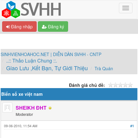
Đăng nhập
Đăng ký
SINHVIENHOAHOC.NET | DIỄN DÀN SVHH - CNTP
..:: Thảo Luận Chung ::.
Giao Lưu ,Kết Bạn, Tự Giới Thiệu
Trà Quán
Đánh giá chủ đề:
Biển số xe việt nam
SHEIKH ĐHT
Moderator
09-06-2010, 11:54 AM
#1