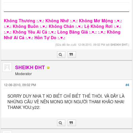
Không Thương :.♥.: Không Nhớ :.♥.: Không Mơ Mộng :.♥.:
:.♥.: Không Buồn :.♥.: Không Chán :.♥.: Lệ Không Rơi :.♥.:
:.♥.: Không Yêu Ai Cả :.♥.: Lòng Băng Giá :.♥.: :.♥.: Không
Nhớ Ai Cả :.♥.: Hồn Tự Do :.♥.:
(Sửa đổi lần cuối: 12-06-2010, 09:02 PM bởi
SHEIKH ĐHT
.)
SHEIKH ĐHT
Moderator
12-06-2010, 09:02 PM
#4
SORRY DUY NHA T KO BIẾT CHỈ BIẾT THẾ THÔI. VÀ ĐÂY LÀ
NHỮNG CÂU VÈ NÊN MONG MỌI NGƯỜI THAM KHẢO NHA!
THANK YOU:y22: