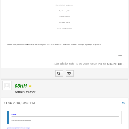
Chính là Bình Phước bạt ngàn cao su
Bạc Liêu mang số 94
Bắc Kạn 97 có từ rất lâu
Bắc Giang 98_vùng sâu
Bắc Ninh 99 những câu Quan hò
Sheikh xin bổ sung thêm " 40 là biển số mới của Hà Nội . 13 là Hà Bắc nay tách ra là BẮC GIANG và BẮC NINH . 48 ĐĂKNONG. 90 HÀ NAM . 80 các loại xe trong chính phủ . 95 HẬU GIANG.
Sheikh
(Sửa đổi lần cuối: 19-08-2010, 05:37 PM bởi
SHEIKH ĐHT
.)
08HH
Administrator
11-06-2010, 08:32 PM
#2
Trích dẫn:
[SIZE=3]
18 Nam Định quê mình đẹp xinh
:y150: ủa t quê cậu ở Nam Định à :y66::y66::y66: