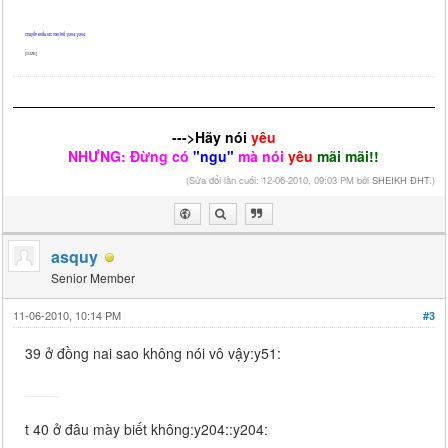
chuyển khẩu lúc nào thế :y204::y204:
[/SIZE]
--->Hãy nói
yêu
NHƯNG: Đừng có
"ngu"
mà nói
yêu
mãi mãi!!
(Sửa đổi lần cuối: 12-06-2010, 09:03 PM bởi
SHEIKH ĐHT
.)
asquy
Senior Member
11-06-2010, 10:14 PM
#3
39 ở đồng nai sao không nói vô vậy:y51:
---------- Post added at 10:14 PM ---------- Previous post was at 10:13 PM ----------
t 40 ở đâu mày biết không:y204::y204: