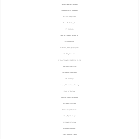
Tiếp theo 34 đất này Hải Dương
Ninh Bình vùng đất thân thương
35 là số đi đường cho dân
Thanh Hóa 36 cũng gần
37 , 38 tình thân
Nghệ An , Hà Tĩnh ta cần khắc ghi
43 Đà Nẵng khó gì
47 Đắc Lắc _ trường kỳ Tây Nguyên
Lâm Đồng 49 thần tiên
50 Thành Phố tiếp liền 60 .( TPHCM 50 - 59 )
Đồng Nai số 6 lần 10 ( 60 )
Bình Dương 61 tách rời mới ra
62 là đất không xa
Long An _ Bến Lức khúc ca lúa vàng
63 màu mỡ Tiền Giang
Vĩnh Long 64 ngày càng đẹp tươi
Cần Thơ lúa gạo xin mời
65 là số của người Cần Thơ
Đồng Tháp 66 trước giờ
67 kế tiếp là bờ An Giang
68 biên giới Kiên Giang
Cà Mau 69 rộn ràng U Minh