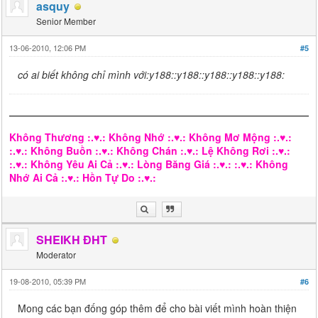
asquy
Senior Member
13-06-2010, 12:06 PM
#5
có ai biết không chỉ mình với:y188::y188::y188::y188::y188:
Không Thương :.♥.: Không Nhớ :.♥.: Không Mơ Mộng :.♥.:
:.♥.: Không Buồn :.♥.: Không Chán :.♥.: Lệ Không Rơi :.♥.:
:.♥.: Không Yêu Ai Cả :.♥.: Lòng Băng Giá :.♥.: :.♥.: Không
Nhớ Ai Cả :.♥.: Hồn Tự Do :.♥.:
SHEIKH ĐHT
Moderator
19-08-2010, 05:39 PM
#6
Mong các bạn đống góp thêm để cho bài viết mình hoàn thiện