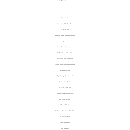
Cao Bằng _ 11 chẳng sai
Lạng Sơn Tây Bắc 12 cận kề
13 Hà Bắc mời về
Quảng Ninh 14, bốn bề là Than
15 , 16 cùng mang
Hải Phòng đất Bắc chứa chan nghĩa tình
17 vùng đất Thái Bình
18 Nam Định quê mình đẹp xinh
Phú Thọ 19 Thành Kinh Lạc Hồng
Thái Nguyên Sunfat , gang ,đồng
Đôi mươi ( 20 ) dễ nhớ trong lòng chúng ta
Yên Bái 21 ghé qua
Tuyên Quang _ Tây Bắc số là 22
Hà Giang rồi đến Lào Cai
23 , 24 sánh vai láng giềng
Lai Châu , Sơn La vùng biên ,( giới )
25 , 26 số liền kề nhau
27 lịch sử khắc sâu
Đánh tan xâm lược công đầu Điện Biên
28 Hòa Bình ấm êm
29 Hà Nội liền liền 32
33 là đất Hà Tây