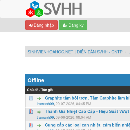
Đăng nhập
Đăng ký
SINHVIENHOAHOC.NET | DIỄN DÀN SVHH - CNTP
Offline
Chủ đề
/
Tác giả
Graphite tấm bôi trơn, Tấm Graphite làm kí
0 Vote(s) - 0 vượt quá 5 sao
1
2
3
4
5
tramanh09
,
29-07-2026, 04:45 PM
Thanh Gia Nhiệt Cao Cấp - Hiệu Suất Vượt 
0 Vote(s) - 0 vượt quá 5 sao
1
2
3
4
5
tramanh09
,
09-06-2026, 08:04 AM
Cung cấp các loại can nhiệt, cảm biến nhi
0 Vote(s) - 0 vượt quá 5 sao
1
2
3
4
5