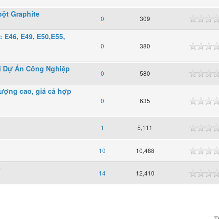
bột Graphite
0
309
 E46, E49, E50,E55,
0
380
ọi Dự Án Công Nghiệp
0
580
lượng cao, giá cả hợp
0
635
1
5,111
10
10,488
0
14
12,410
T