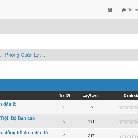
Bài m
..:: Phòng Quản Lý ::..
Trả lời
Lượt xem
Đánh gi
n đầu lò
0
59
Trội, Độ Bền cao
0
181
ệt, đồng hồ đo nhiệt độ
0
247