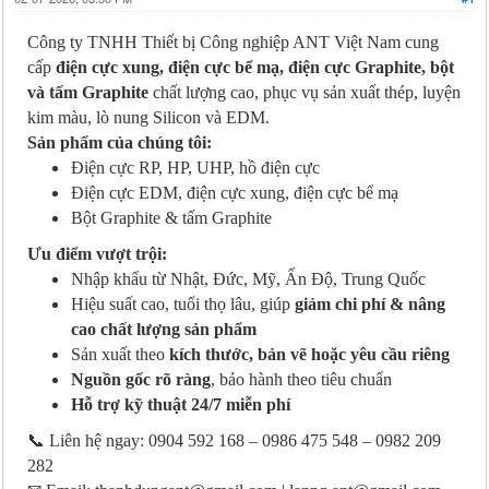
Công ty TNHH Thiết bị Công nghiệp ANT Việt Nam cung
cấp
điện cực xung, điện cực bể mạ, điện cực Graphite, bột
và tấm Graphite
chất lượng cao, phục vụ sản xuất thép, luyện
kim màu, lò nung Silicon và EDM.
Sản phẩm của chúng tôi:
Điện cực RP, HP, UHP, hồ điện cực
Điện cực EDM, điện cực xung, điện cực bể mạ
Bột Graphite & tấm Graphite
Ưu điểm vượt trội:
Nhập khẩu từ Nhật, Đức, Mỹ, Ấn Độ, Trung Quốc
Hiệu suất cao, tuổi thọ lâu, giúp
giảm chi phí & nâng
cao chất lượng sản phẩm
Sản xuất theo
kích thước, bản vẽ hoặc yêu cầu riêng
Nguồn gốc rõ ràng
, bảo hành theo tiêu chuẩn
Hỗ trợ kỹ thuật 24/7 miễn phí
📞 Liên hệ ngay: 0904 592 168 – 0986 475 548 – 0982 209
282