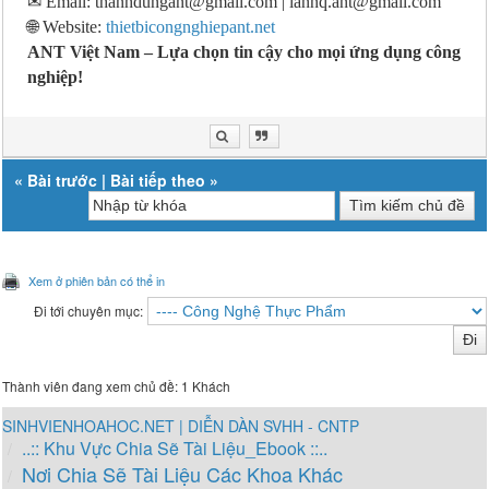
✉
Email: thanhdungant@gmail.com | lannq.ant@gmail.com
🌐 Website:
thietbicongnghiepant.net
ANT Việt Nam – Lựa chọn tin cậy cho mọi ứng dụng công
nghiệp!
«
Bài trước
|
Bài tiếp theo
»
Xem ở phiên bản có thể in
Đi tới chuyên mục:
Thành viên đang xem chủ đề: 1 Khách
SINHVIENHOAHOC.NET | DIỄN DÀN SVHH - CNTP
..:: Khu Vực Chia Sẽ Tài Liệu_Ebook ::..
Nơi Chia Sẽ Tài Liệu Các Khoa Khác