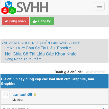
Đăng nhập
Đăng ký
SINHVIENHOAHOC.NET | DIỄN DÀN SVHH - CNTP
..:: Khu Vực Chia Sẽ Tài Liệu_Ebook ::..
Nơi Chia Sẽ Tài Liệu Các Khoa Khác
Công Nghệ Thực Phẩm
Đánh giá chủ đề:
Địa chỉ tin cậy cung cấp các loại điện cực Graphite, tấm
Graphite
tramanh09
Member
02-07-2026, 03:50 PM
#1