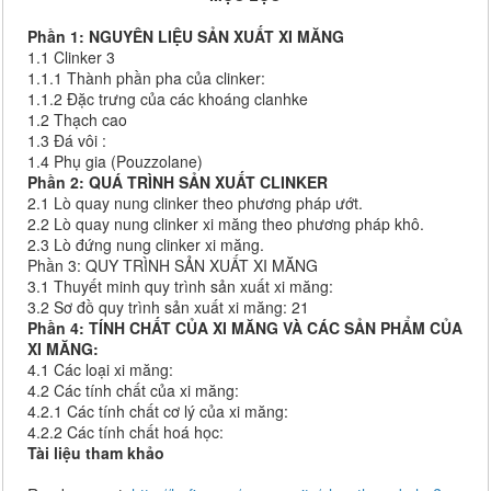
Phần 1: NGUYÊN LIỆU SẢN XUẤT XI MĂNG
1.1 Clinker 3
1.1.1 Thành phần pha của clinker:
1.1.2 Đặc trưng của các khoáng clanhke
1.2 Thạch cao
1.3 Đá vôi :
1.4 Phụ gia (Pouzzolane)
Phần 2: QUÁ TRÌNH SẢN XUẤT CLINKER
2.1 Lò quay nung clinker theo phương pháp ướt.
2.2 Lò quay nung clinker xi măng theo phương pháp khô.
2.3 Lò đứng nung clinker xi măng.
Phần 3: QUY TRÌNH SẢN XUẤT XI MĂNG
3.1 Thuyết minh quy trình sản xuất xi măng:
3.2 Sơ đồ quy trình sản xuất xi măng: 21
Phần 4: TÍNH CHẤT CỦA XI MĂNG VÀ CÁC SẢN PHẨM CỦA
XI MĂNG:
4.1 Các loại xi măng:
4.2 Các tính chất của xi măng:
4.2.1 Các tính chất cơ lý của xi măng:
4.2.2 Các tính chất hoá học:
Tài liệu tham khảo