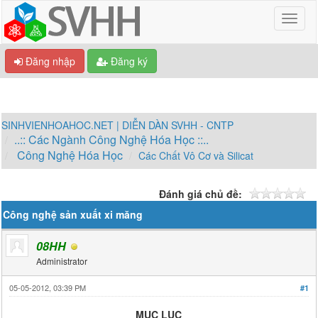
Đăng nhập
Đăng ký
SINHVIENHOAHOC.NET | DIỄN DÀN SVHH - CNTP
..:: Các Ngành Công Nghệ Hóa Học ::..
Công Nghệ Hóa Học
Các Chất Vô Cơ và Silicat
Đánh giá chủ đề:
Công nghệ sản xuất xi măng
08HH
Administrator
05-05-2012, 03:39 PM
#1
MỤC LỤC