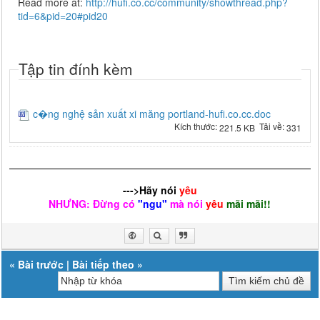
Read more at:
http://hufi.co.cc/community/showthread.php?
tid=6&pid=20#pid20
Tập tin đính kèm
c�ng nghệ sản xuất xi măng portland-hufi.co.cc.doc
Kích thước:
Tải về:
221.5 KB
331
--->Hãy nói
yêu
NHƯNG: Đừng có
"ngu"
mà nói
yêu
mãi mãi!!
«
Bài trước
|
Bài tiếp theo
»