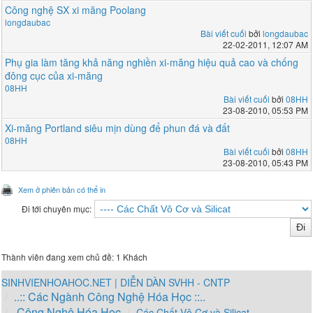
Công nghệ SX xi măng Poolang
longdaubac
Bài viết cuối
bởi
longdaubac
22-02-2011, 12:07 AM
Phụ gia làm tăng khả năng nghiền xi-măng hiệu quả cao và chống
đông cục của xi-măng
08HH
Bài viết cuối
bởi
08HH
23-08-2010, 05:53 PM
Xi-măng Portland siêu mịn dùng để phun đá và đất
08HH
Bài viết cuối
bởi
08HH
23-08-2010, 05:43 PM
Xem ở phiên bản có thể in
Đi tới chuyên mục:
Thành viên đang xem chủ đề: 1 Khách
SINHVIENHOAHOC.NET | DIỄN DÀN SVHH - CNTP
..:: Các Ngành Công Nghệ Hóa Học ::..
Công Nghệ Hóa Học
Các Chất Vô Cơ và Silicat