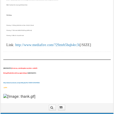
Mình Upload cho mọi người tham khảo
Nội dung
Chương 1: Những kiến thức cơ bản về sấy kỹ thuật
Chương 2: Tính toán thiết kế hệ thống thiết bị sấy
Chương 3: Một số ví dụ tính toán
Link:
http://www.mediafire.com/?29zteb5hqh4rc3i
[/SIZE]
[MARQUEE]
Ai còn mẹ , xin đừng làm mẹ khóc :cnhh45:
Đừng để buồn lên mắt mẹ nghe không !!
[/MARQUEE]
http://www.facebook.com/profile.php?id=100001234244062
:y204: