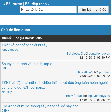
«
Bài trước
|
Bài tiếp theo
»
Chủ đề liên quan...
Chủ đề / Tác giả
Bài viết cuối
Thiết kế hệ thống thiết bị sấy
longdaubac
Bài viết cuối
bởi
tieutuhonguyen
12-12-2013, 03:30 PM
Sổ tay quá trình và thiết bị tập 2
08HH
Bài viết cuối
bởi
proolavt
22-05-2013, 07:53 PM
TKHT cô đặc hai nồi xuôi chiều thiết bị cô đặc ống tuần hoàn ngoài
dùng cho dd KOH với năn...
NhocLy
Bài viết cuối
bởi
nguyenthuykt49
17-05-2013, 09:25 PM
[Đồ Án]thiết kế hệ thống sấy băng tải để sấy chè
08HH