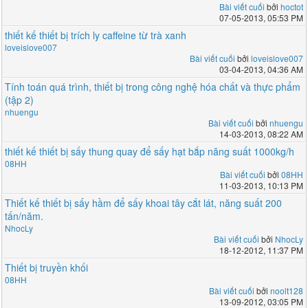
Bài viết cuối
bởi
hoctot
07-05-2013, 05:53 PM
thiết kế thiết bị trích ly caffeine từ trà xanh
loveislove007
Bài viết cuối
bởi
loveislove007
03-04-2013, 04:36 AM
Tính toán quá trình, thiết bị trong công nghệ hóa chất và thực phẩm
(tập 2)
nhuengu
Bài viết cuối
bởi
nhuengu
14-03-2013, 08:22 AM
thiết kế thiết bị sấy thung quay để sấy hạt bắp năng suất 1000kg/h
08HH
Bài viết cuối
bởi
08HH
11-03-2013, 10:13 PM
Thiết kế thiết bị sấy hầm để sấy khoai tây cắt lát, năng suất 200
tấn/năm.
NhocLy
Bài viết cuối
bởi
NhocLy
18-12-2012, 11:37 PM
Thiết bị truyền khối
08HH
Bài viết cuối
bởi
noolt128
13-09-2012, 03:05 PM