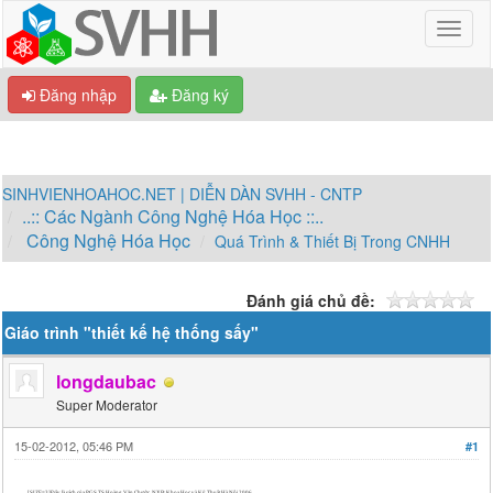
Đăng nhập
Đăng ký
SINHVIENHOAHOC.NET | DIỄN DÀN SVHH - CNTP
..:: Các Ngành Công Nghệ Hóa Học ::..
Công Nghệ Hóa Học
Quá Trình & Thiết Bị Trong CNHH
Đánh giá chủ đề:
Giáo trình "thiết kế hệ thống sấy"
longdaubac
Super Moderator
15-02-2012, 05:46 PM
#1
[SIZE=3]Đây là sách của PGS.TS Hoàng Văn Chước. NXB: Khoa Học và Kỹ Thuật Hà Nôi 2006