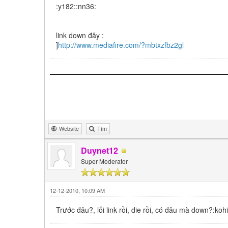
:y182::nn36:
link down đây :
]
http://www.mediafire.com/?mbtxzfbz2gl
Website
Tìm
Duynet12
Super Moderator
12-12-2010, 10:09 AM
Trước đâu?, lỗi link rồi, die rồi, có đâu mà down?:ko