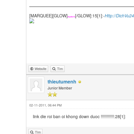
[MARQUEE][GLOW]
[/GLOW]:15[1]:-
Http://DichVu2
DuyNet12
Website
Tìm
thieutumenh
Junior Member
02-11-2011, 06:44 PM
link die roi ban oi khong down duoc !!!!!!!!!!!:28[1]:
Tìm