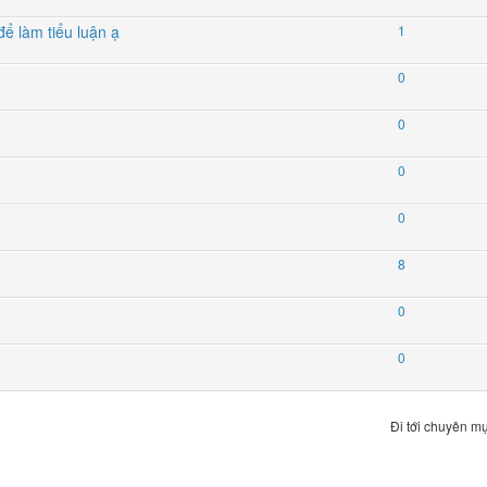
để làm tiểu luận ạ
1
0
0
0
0
8
0
0
Đi tới chuyên mụ