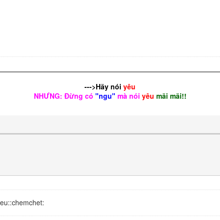
--->Hãy nói
yêu
NHƯNG: Đừng có
"ngu"
mà nói
yêu
mãi mãi!!
hieu::chemchet: