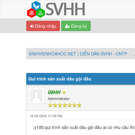
Đăng nhập
Đăng ký
SINHVIENHOAHOC.NET | DIỄN DÀN SVHH - CNTP
0 Vote(s) - Trung bình 0
1
2
3
4
5
Qui trình sản xuất dầu gội đầu
08HH
Administrator
19-09-2009, 07:09 PM
:y195:qui trình sản xuất dầu gội đầu ai có nhu cầu th