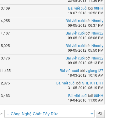
23-08-2013, 11:36 PM
3,409
Bài viết cuối
bởi
08HH
18-07-2013, 10:52 PM
4,255
Bài viết cuối
bởi
NhocLy
09-05-2012, 06:37 PM
4,107
Bài viết cuối
bởi
NhocLy
09-05-2012, 06:06 PM
5,025
Bài viết cuối
bởi
NhocLy
09-05-2012, 05:50 PM
3,476
Bài viết cuối
bởi
NhocLy
09-05-2012, 05:13 PM
11,435
Bài viết cuối
bởi
vtgiang127
18-03-2012, 10:16 AM
2,875
Bài viết cuối
bởi
SHEIKH ĐHT
31-05-2010, 06:19 PM
3,463
Bài viết cuối
bởi
08HH
19-04-2010, 11:00 AM
c: