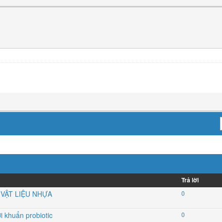
Trả lời
VẬT LIỆU NHỰA
0
i khuẩn probiotic
0