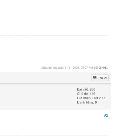
(Sửa đổi lần cuối: 11-11-2009, 05:27 PM bởi
08HH
.)
Trả lời
Bài viết: 280
Chủ đề: 149
Gia nhập: Oct 2009
Danh tiếng:
0
#2