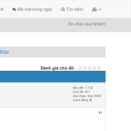
ới
Bài mới trong ngày
Tìm kiếm
Xin chào quý khách!
 Rửa
Đánh giá chủ đề:
Bài viết: 1,116
Chủ đề: 917
Gia nhập: Sep 2009
Danh tiếng:
0
#1