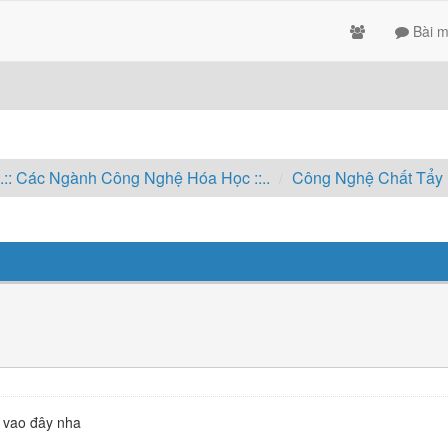
Bài m
..:: Các Ngành Công Nghệ Hóa Học ::..
Công Nghệ Chất Tẩy
ì vao đây nha