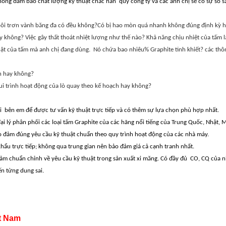
ông đảm bảo chất lượng kỹ thuật chắc hẳn quý công ty và các anh chị sẽ có sự so 
ôi trơn vành băng đa có đều không?Có bị hao mòn quá nhanh không đúng định kỳ 
y không? Việc gây thất thoát nhiệt lượng như thế nào? Khả năng chịu nhiệt của tấm 
t của tấm mà anh chị đang dùng. Nó chứa bao nhiêu% Graphite tinh khiết? các th
n hay không?
êu cầu trong qui trình hoạt động của lò quay theo kế hoạch ha
i bên em để được tư vấn kỹ thuật trực tiếp và có thêm sự lựa chọn phù hợp nhất.
đại lý phân phối các loại tấm Graphite của các hãng nổi tiếng của Trung Quốc, Nhật,
 đảm đúng yêu cầu kỹ thuật chuẩn theo quy trình hoạt động của các nhà máy.
khẩu trực tiếp; không qua trung gian nên bảo đảm giá cả cạnh tranh nhất.
m chuẩn chỉnh về yêu cầu kỹ thuật trong sản xuất xi măng. Có đầy đủ CO, CQ của nh
n từng dung sai.
t Nam