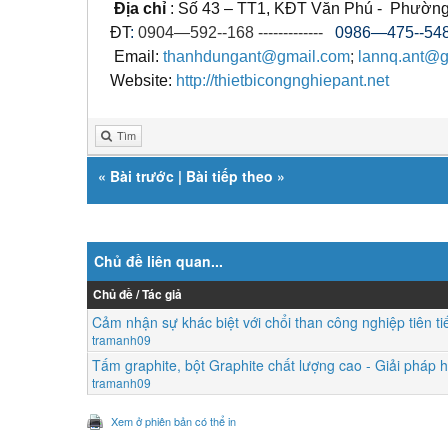
​ Địa chỉ
: Số 43 – TT1, KĐT Văn Phú - Phườn
ĐT
:
0904—592--168 -------------
0986—475--548 -
Email:
thanhdungant@gmail.com
;
lannq.ant@g
Website:
http://thietbicongnghiepant.net
Tìm
«
Bài trước
|
Bài tiếp theo
»
Chủ đề liên quan...
Chủ đề / Tác giả
Cảm nhận sự khác biệt với chổi than công nghiệp tiên ti
tramanh09
Tấm graphite, bột Graphite chất lượng cao - Giải pháp
tramanh09
Xem ở phiên bản có thể in