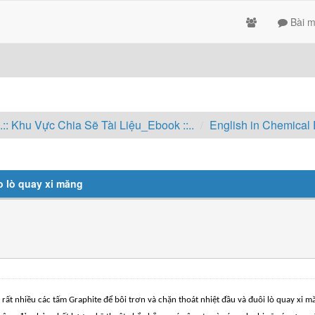
Bài m
..:: Khu Vực Chia Sẽ Tài Liệu_Ebook ::..
English in Chemical
 lò quay xi măng
ất nhiều các tấm Graphite để bôi trơn và chặn thoát nhiệt đầu và đuôi lò quay xi m