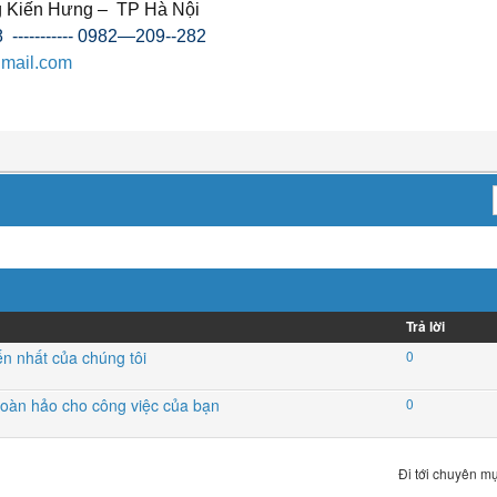
g Kiến Hưng – TP Hà Nội
---------- 0982—209--282
mail.com
Trả lời
ến nhất của chúng tôi
0
 hoàn hảo cho công việc của bạn
0
Đi tới chuyên mụ