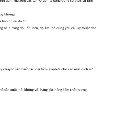
sánh đánh giá xem các tấm Graphite đang dung có thực sự phù
hay không?
là bao nhiêu độ C?
ông số cường độ uốn, nén, độ ẩm…có đúng yêu cầu kỹ thuật cho
y không?
 Mỹ chuyên sản xuất các loại tấm Graphite cho các mục đích sử
à sản xuất, nói không với hàng giả, hàng kém chất lượng.