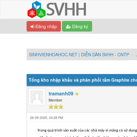
Đăng nhập
Đăng ký
SINHVIENHOAHOC.NET | DIỄN DÀN SVHH - CNTP
0 Vote(s) - Trung bình 0
1
2
3
4
5
Tổng kho nhập khẩu và phân phối tấm Graphite cho
tramanh09
Member
26-09-2025, 04:28 PM
Trong quá trình sản xuất của các nhà máy xi măng có sử dụng r