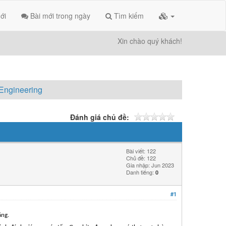
ới
Bài mới trong ngày
Tìm kiếm
Xin chào quý khách!
 Engineering
Đánh giá chủ đề:
Bài viết: 122
Chủ đề: 122
Gia nhập: Jun 2023
Danh tiếng:
0
#1
ăng.