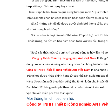
Vì vậy trong quá trình thay thế các tấm bị hao mòn, hỏng, kh
hợp với mục đích sử dụng hay chưa?
Tấm Graphite bôi trơn có quá cứng hay quá mềm? Quá trình b
Tấm Graphite chặn nhiệt có làm kín hoàn toàn đầu và đuôi lò ha
Tất cả những vấn đề đó được quyết định bởi thông số kỹ thuậ
vị trí sử dụng hay không?
Giá cả của các loại tấm như thế nào? Có phù hợp với túi tiề
Chất lượng, độ bền có bảo đảm hoàn toàn với y
Tất cả các thắc mắc của anh chị và quý công ty hãy liên hệ vớ
Công ty TNHH Thiết bị công nghiệp Ant Việt Nam
là tổng 
dụng của nhà máy xi măng nên hàng hóa của chúng tôi luôn bảo
Công ty TNHH Thiết bị công nghiệp Ant Việt Nam
là nhà nhập 
Hàng hóa được nhập chính hãng từ các nhà sản xuất lớn bảo đả
Hàng được sản xuất theo bản vẽ kỹ thuật nên luôn chuẩn xác đế
Bảo hành 12 tháng miễn phí theo tiêu chuẩn của nhà sản xuất.
Vận chuyển miễn phí trên toàn quốc.
Mọi thông tin chi tiết liên hệ:
Công ty TNHH Thiết bị công nghiệp ANT Việ