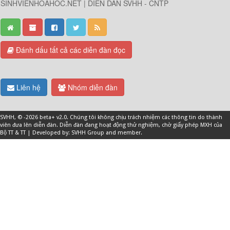
SINHVIENHOAHOC.NET | DIỄN DÀN SVHH - CNTP
Đánh dấu tất cả các diễn đàn đọc
Liên hệ
Nhóm diễn đàn
SVHH
, © -2026 beta+ v2.0. Chúng tôi không chịu trách nhiệm các thông tin do thành
viên đưa lên diễn đàn. Diễn đàn đang hoạt động thử nghiệm, chờ giấy phép MXH của
Bộ TT & TT | Developed by: SVHH Group and
member
.