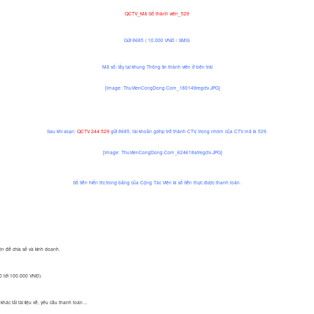
QCTV_Mã Số thành viên_529
Gửi 8685 ( 10.000 VNĐ / SMS)
Mã số: lấy tại khung Thông tin thành viên ở bên trái
Sau khi soạn:
QCTV 244 529
gửi 8685, tài khoản gdhp trở thành CTV, trong nhóm của CTV mã là 529.
Số tiền hiển thị trong bảng của Cộng Tác Viên là số tiền thực được thanh toán.
iện để chia sẻ và kinh doanh.
000 tới 100.000 VNĐ).
 khác tải tài liệu về, yêu cầu thanh toán…