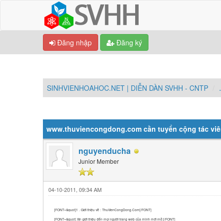
Đăng nhập
Đăng ký
SINHVIENHOAHOC.NET | DIỄN DÀN SVHH - CNTP
0 Vote(s) - Trung bình 0
1
2
3
4
5
www.thuviencongdong.com cần tuyển cộng tác vi
nguyenducha
Junior Member
04-10-2011, 09:34 AM
[FONT=&quot]1 . Giới thiệu về : ThuVienCongDong.Com[/FONT]
[FONT=&quot] Xin giới thiệu đến mọi người trang web của mình mới mở.[/FONT]