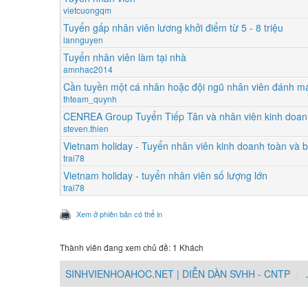
vietcuongqm
Tuyển gấp nhân viên lương khởi điểm từ 5 - 8 triệu
lannguyen
Tuyển nhân viên làm tại nhà
amnhac2014
Cần tuyền một cá nhân hoặc đội ngũ nhân viên đánh má
thteam_quynh
CENREA Group Tuyển Tiếp Tân và nhân viên kinh doan
steven.thien
Vietnam holiday - Tuyển nhân viên kinh doanh toàn và b
trai78
Vietnam holiday - tuyển nhân viên số lượng lớn
trai78
Xem ở phiên bản có thể in
Thành viên đang xem chủ đề: 1 Khách
SINHVIENHOAHOC.NET | DIỄN DÀN SVHH - CNTP