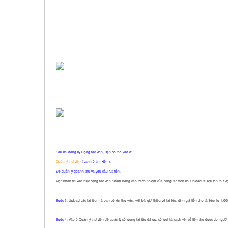
Sau khi đăng ký Cộng tác viên, Bạn có thể vào ô:
Quản lý thư viện
( cạnh ô tìm kiếm).
Để quản lý doanh thu và yêu cầu rút tiền.
Việc nhắn tin xác thực cộng tác viên nhằm nâng cao trách nhiệm của cộng tác viên khi Upload tài liệu lên thư v
Bước 3:
Upload các tài liệu mà bạn có lên thư viện, viết bài giới thiệu về tài liệu, định giá tiền cho tài liệu( từ 1.
Bước 4:
Vào ô Quản lý thư viện để quản lý số lượng tài liệu đã up, số lượt tải sách về, số tiền thu được do người