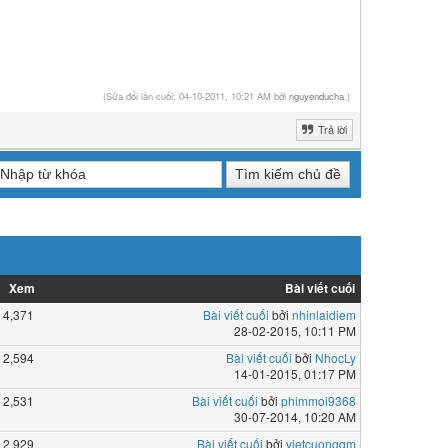
(Sửa đổi lần cuối: 04-10-2011, 10:21 AM bởi
nguyenducha
.)
Trả lời
Xem
Bài viết cuối
4,371
Bài viết cuối
bởi
nhinlaidiem
28-02-2015, 10:11 PM
2,594
Bài viết cuối
bởi
NhocLy
14-01-2015, 01:17 PM
2,531
Bài viết cuối
bởi
phimmoi9368
30-07-2014, 10:20 AM
2,929
Bài viết cuối
bởi
vietcuongqm