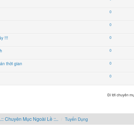
0
0
y !!!
0
h
0
án thời gian
0
0
Đi tới chuyên mụ
..:: Chuyên Mục Ngoài Lề ::..
Tuyển Dụng