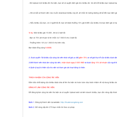
- Khi Upload một tài liệu lên thư viện, bạn sẽ có quyền định giá cho tài liệu đó. Và với mỗi tài liệu bạn Upload
+ Khi có bất cứ thành viên nào muốn download tài liệu này về, sẽ nhắn tin tương đương với số tiền bạn định giá 
+ Nếu tài liệu của bạn, có 2 người tải về, bạn sẽ được thưởng 10% giá trị tiền của tài liệu mà bạn định giá (ví 
Ví dụ:
Một tài liệu giá 15.000 , khi có 2 lượt tải:
- Bạn có 70% lợi nhuận từ tin nhắn: là 7.500 Đ cho 2 lượt tải.
- Thưởng thêm 10% là 1.500 Đ như trên nữa.
Bạn được tổng cộng
9.000Đ
.
2. Được quyền Tải tài liệu của cộng tác viên khác với giá ưu đãi
giảm 70%
so với giá thực tế của tài liệu được địn
3.Mời thành viên khác làm cộng tác viên
,
nhận được ngay 3 000 VNĐ
và được
tặng 10% lợi nhuận
của người đó
4.Quản lý quỹ từ thiện của thư viện và tham gia các hoạt động từ thiện.
TRÁCH NHIỆM CỦA CỘNG TÁC VIÊN
Đảm bảo chất lượng của tài liệu được chia sẻ lên thư viện và hoàn toàn chịu trách nhiệm về nội dung tài liệu d
ĐĂNG KÝ LÀM CỘNG TÁC VIÊN:
Để đăng ký làm cộng tác viên thư viện và có quyền Upload sách và kinh doanh tài liệu, bạn cần nâng cấp thàn
Bước 1
: Đăng ký thành viên tại website:
http://thuviencongdong.com
Bước 2
: Để nâng cấp lên CTV bạn nhắn tin theo cú pháp: