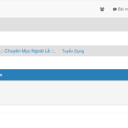
Bài m
..:: Chuyên Mục Ngoài Lề ::..
Tuyển Dụng
ên