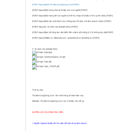
[FONT=&quot]www.ThuVienCongDong.Com[/FONT]
[FONT=&quot]Một trang chia sẽ tài liệu cho mọi người.[/FONT]
[FONT=&quot]Một trang để mọi người có thể thu nhập từ tài liệu mình up lên web.[/FONT]
[FONT=&quot]Một sân chơi dành cho những bạn trẻ đam mê kinh doanh online.[/FONT]
[FONT=&quot]2. So sánh các website khác.[/FONT]
[FONT=&quot]Bạn đã từng làm việc kiếm tiền online với những $ ít ỏi, không lâu dài[/FONT]
[FONT=&quot]Tailieu.vn, kilobooks.com, updatebook.vn khodetai.vn [/FONT]
2. So sánh các website khác.
Tỉ lệ ăn chia:
ThuVienCongDong.Com. lớn nhất trong số web hiện nay
Website :ThuVienCongDong.Com còn ít tài liệu nên dễ up
QUYỀN LỢI CỦA CỘNG TÁC VIÊN:
1.Quyền Upload tài liệu lên thư viện để chia sẻ và kinh doanh.