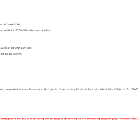
&quot]N THANH TOÁN
Á, và tối thiểu 100.000 VNĐ với các ngân hàng khác.
hí này để hạn chế SPAM thanh toán.
 hàng của bạn quy đinh.
an bạn yêu cầu thanh toán. Bạn vào menu lịch sử giao dịch để kiểm tra trạng thái của việc thanh toán, số lượt rút tiền, thời gian rút tiền. [/FONT]
2Fthong-bao-tin-tuc%2F2819-tin-hot-chuong-trinh-qua-tang-hap-dan-cho-cong-tac-vien-thu-vien-cong-dong.html"][SIZE=4]CHƯƠNG TRÌ