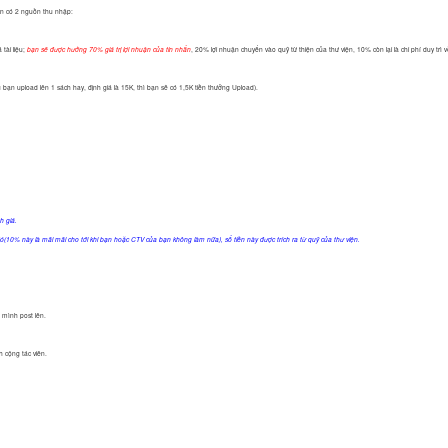
 bạn có 2 nguồn thu nhập:
tài liệu;
, 20% lợi nhuận chuyển vào quỹ từ thiện của thư viện, 10% còn lại là chi phí duy trì 
bạn sẽ được hưởng 70% giá trị lợi nhuận của tin nhắn
dụ bạn upload lên 1 sách hay, định giá là 15K, thì bạn sẽ có 1,5K tiền thưởng Upload).
h giá.
(10% này là mãi mãi cho tới khi bạn hoặc CTV của bạn không làm nữa), số tiền này được trích ra từ quỹ của thư viện.
o mình post lên.
h cộng tác viên.