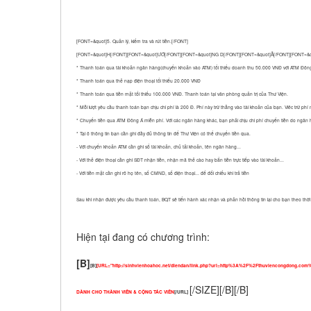
[FONT=&quot]5. Quản lý, kiểm tra và rút tiền.[/FONT]
[FONT=&quot]H[/FONT][FONT=&quot]ƯỚ[/FONT][FONT=&quot]NG D[/FONT][FONT=&quot]Ẫ[/FONT][FONT=
* Thanh toán qua tài khoản ngân hàng(chuyển khoản vào ATM) tối thiểu doanh thu 50.000 VNĐ với ATM Đông 
* Thanh toán qua thẻ nạp điện thoại tối thiểu 20.000 VNĐ
* Thanh toán qua tiền mặt tối thiểu 100.000 VNĐ. Thanh toán tại văn phòng quản trị của Thư Viện.
* Mỗi lượt yêu cầu thanh toán bạn chịu chi phí là 200 Đ. Phí này trừ thẳng vào tài khoản của bạn. Viêc trừ p
* Chuyển tiền qua ATM Đông Á miễn phí. Với các ngân hàng khác, bạn phải chịu chi phí chuyển tiền do ngân
* Tại ô thông tin bạn cần ghi đầy đủ thông tin để Thư Viện có thể chuyển tiền qua.
- Với chuyển khoản ATM cần ghi số tài khoản, chủ tải khoản, tên ngân hàng...
- Với thẻ điện thoại cần ghi SĐT nhận tiền, nhận mã thẻ cào hay bắn tiền trực tiếp vào tài khoản...
- Với tiền mặt cần ghi rõ họ tên, số CMND, số điện thoại... để đối chiếu khi trả tiền
Sau khi nhận được yêu cầu thanh toán, BQT sẽ tiến hành xác nhận và phản hồi thông tin lại cho bạn theo thời gi
Hiện tại đang có chương trình:
[B]
[B]
[URL="http://sinhvienhoahoc.net/diendan/link.php?url=http%3A%2F%2Fthuviencongdong.com%
[/SIZE][/B][/B]
DÀNH CHO THÀNH VIÊN & CỘNG TÁC VIÊN
[/URL]