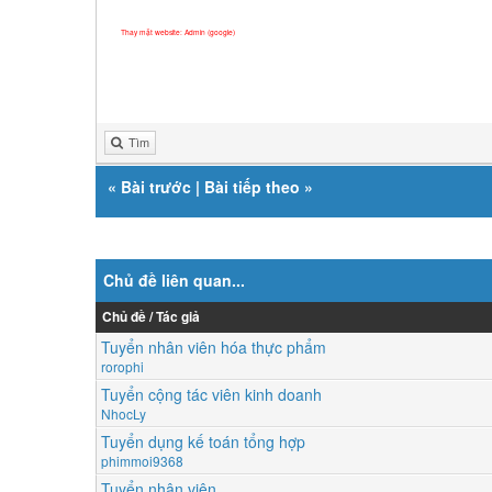
Thay mặt website: Admin (google)
Tìm
«
Bài trước
|
Bài tiếp theo
»
Chủ đề liên quan...
Chủ đề / Tác giả
Tuyển nhân viên hóa thực phẩm
rorophi
Tuyển cộng tác viên kinh doanh
NhocLy
Tuyển dụng kế toán tổng hợp
phimmoi9368
Tuyển nhân viên