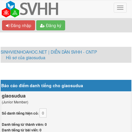
Đăng nhập
Đăng ký
SINHVIENHOAHOC.NET | DIỄN DÀN SVHH - CNTP
Hồ sơ của giaosudua
Báo cáo điểm danh tiếng cho giaosudua
giaosudua
(Junior Member)
0
Số danh tiếng hiện có:
Danh tiếng từ thành viên: 0
Danh tiếng từ bài viết: 0