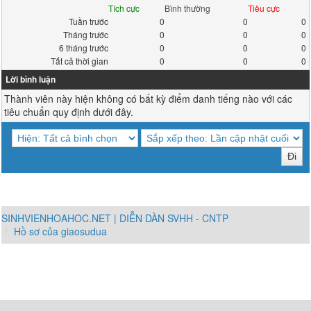
Tích cực
Bình thường
Tiêu cực
Tuần trước
0
0
0
Tháng trước
0
0
0
6 tháng trước
0
0
0
Tất cả thời gian
0
0
0
Lời bình luận
Thành viên này hiện không có bất kỳ điểm danh tiếng nào với các
tiêu chuẩn quy định dưới đây.
SINHVIENHOAHOC.NET | DIỄN DÀN SVHH - CNTP
Hồ sơ của giaosudua