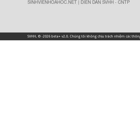
SINHVIENHOAHOC.NET | DIỄN DÀN SVHH - CNTP
SVHH
, © -2026 beta+ v2.0. Chúng tôi không chịu trách nhiệm các thô