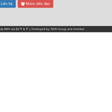
Liên hệ
Nhóm diễn đàn
 phép MXH của Bộ TT & TT | Developed by: SVHH Group and
member
.