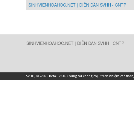
SINHVIENHOAHOC.NET | DIỄN DÀN SVHH - CNTP
SINHVIENHOAHOC.NET | DIỄN DÀN SVHH - CNTP
SVHH
, © -2026 beta+ v2.0. Chúng tôi không chịu trách nhiệm các thô