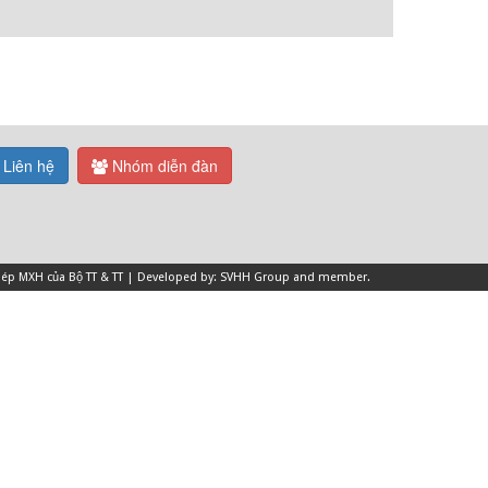
Liên hệ
Nhóm diễn đàn
 phép MXH của Bộ TT & TT | Developed by: SVHH Group and
member
.