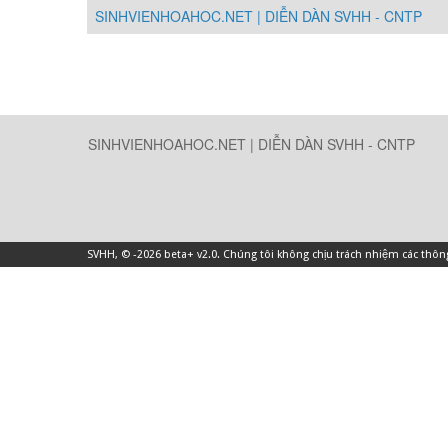
SINHVIENHOAHOC.NET | DIỄN DÀN SVHH - CNTP
SINHVIENHOAHOC.NET | DIỄN DÀN SVHH - CNTP
SVHH
, © -2026 beta+ v2.0. Chúng tôi không chịu trách nhiệm các thô