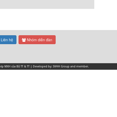
Liên hệ
Nhóm diễn đàn
 phép MXH của Bộ TT & TT | Developed by: SVHH Group and
member
.