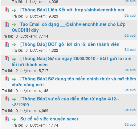
1
4,938
[Thông Báo] Liên Kết với http://sinhviencnhh.net
6
9,023
Tạo Email có dạng __@sinhviencnhh.net cho Lớp
O8CDHH đây
3
7,114
[Thông Báo] BQT gởi lời xin lỗi đến thành viên
0
4,322
[Thông Báo] Sự cố ngày 26/05/2010 - BQT gởi lời xin
lỗi tới thành viên
2
5,717
[Thông Báo] Sử dụng tên miền chính thức và mở thêm
chức năng mới
0
4,148
[Thông Báo] sự cố của diễn đàn từ ngày 4/12--
>8/12/09
0
4,069
Sự cố về việc chuyển sever
0
4,174