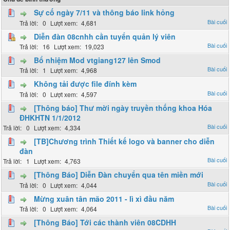
Sự cố ngày 7/11 và thông báo link hỏng
0
4,681
Diễn đàn 08cnhh cần tuyển quản lý viên
16
19,023
Bổ nhiệm Mod vtgiang127 lên Smod
1
4,968
Không tải được file đính kèm
0
4,597
[Thông báo] Thư mời ngày truyền thống khoa Hóa
ĐHKHTN 1/1/2012
0
4,334
[TB]Chương trình Thiết kế logo và banner cho diễn
đàn
1
4,763
[Thông Báo] Diễn Đàn chuyển qua tên miền mới
0
4,044
Mừng xuân tân mão 2011 - lì xì đầu năm
0
4,064
[Thông Báo] Tới các thành viên 08CDHH