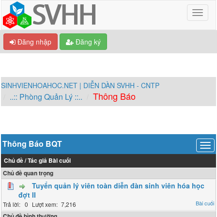
Đăng nhập
Đăng ký
SINHVIENHOAHOC.NET | DIỄN DÀN SVHH - CNTP
Thông Báo
..:: Phòng Quản Lý ::..
Thông Báo BQT
Chủ đề
/
Tác giả
Bài cuối
Chủ đề quan trọng
Tuyển quản lý viên toàn diễn đàn sinh viên hóa học
đợt II
0
7,216
Chủ đề bình thường