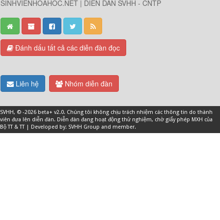
SINHVIENHOAHOC.NET | DIỄN DÀN SVHH - CNTP
Đánh dấu tất cả các diễn đàn đọc
Liên hệ
Nhóm diễn đàn
SVHH
, © -2026 beta+ v2.0. Chúng tôi không chịu trách nhiệm các thông tin do thành
viên đưa lên diễn đàn. Diễn đàn đang hoạt động thử nghiệm, chờ giấy phép MXH của
Bộ TT & TT | Developed by: SVHH Group and
member
.