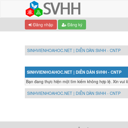
Đăng nhập
Đăng ký
SINHVIENHOAHOC.NET | DIỄN DÀN SVHH - CNTP
SINHVIENHOAHOC.NET | DIỄN DÀN SVHH - CNTP
Bạn đang thực hiện một tìm kiếm không hợp lệ. Xin vui lò
SINHVIENHOAHOC.NET | DIỄN DÀN SVHH - CNTP