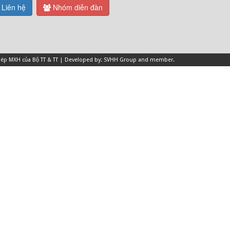
Liên hệ
Nhóm diễn đàn
 phép MXH của Bộ TT & TT | Developed by: SVHH Group and
member
.