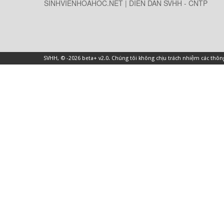
SINHVIENHOAHOC.NET | DIỄN DÀN SVHH - CNTP
SVHH
, © -2026 beta+ v2.0. Chúng tôi không chịu trách nhiệm các thô