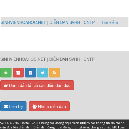
SINHVIENHOAHOC.NET | DIỄN DÀN SVHH - CNTP
Tìm kiếm
SINHVIENHOAHOC.NET | DIỄN DÀN SVHH - CNTP
Đánh dấu tất cả các diễn đàn đọc
Liên hệ
Nhóm diễn đàn
SVHH
, © -2026 beta+ v2.0. Chúng tôi không chịu trách nhiệm các thông tin do thành
viên đưa lên diễn đàn. Diễn đàn đang hoạt động thử nghiệm, chờ giấy phép MXH của