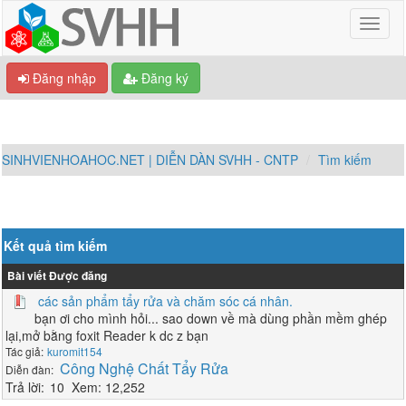
Đăng nhập
Đăng ký
SINHVIENHOAHOC.NET | DIỄN DÀN SVHH - CNTP
Tìm kiếm
Kết quả tìm kiếm
Bài viết
Được đăng
các sản phẩm tẩy rửa và chăm sóc cá nhân.
bạn ơi cho mình hỏi... sao down về mà dùng phần mềm ghép
lại,mở bằng foxit Reader k dc z bạn
kuromit154
Công Nghệ Chất Tẩy Rửa
10
12,252