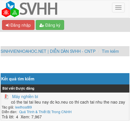
Đăng nhập
Đăng ký
SINHVIENHOAHOC.NET | DIỄN DÀN SVHH - CNTP
Tìm kiếm
Kết quả tìm kiếm
Bài viết
Được đăng
Máy nghiền bi
có the tai tai lieu nay dc ko.neu co thi cach tai nhu the nao zay
leethoat89
Quá Trình & Thiết Bị Trong CNHH
4
7,967