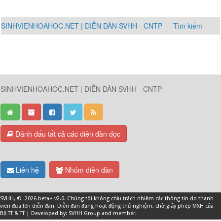
SINHVIENHOAHOC.NET | DIỄN DÀN SVHH - CNTP
Tìm kiếm
SINHVIENHOAHOC.NET | DIỄN DÀN SVHH - CNTP
Đánh dấu tất cả các diễn đàn đọc
Liên hệ
Nhóm diễn đàn
SVHH
, © -2026 beta+ v2.0. Chúng tôi không chịu trách nhiệm các thông tin do thành
viên đưa lên diễn đàn. Diễn đàn đang hoạt động thử nghiệm, chờ giấy phép MXH của
Bộ TT & TT | Developed by: SVHH Group and
member
.