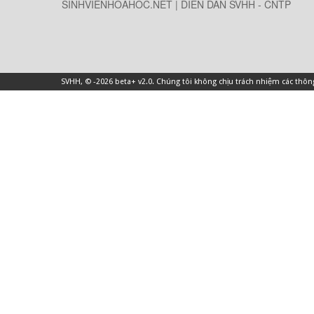
SINHVIENHOAHOC.NET | DIỄN DÀN SVHH - CNTP
SVHH
, © -2026 beta+ v2.0. Chúng tôi không chịu trách nhiệm các thô