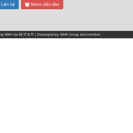
Liên hệ
Nhóm diễn đàn
 phép MXH của Bộ TT & TT | Developed by: SVHH Group and
member
.