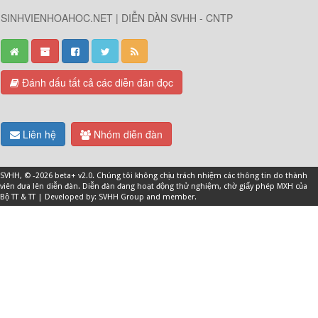
SINHVIENHOAHOC.NET | DIỄN DÀN SVHH - CNTP
Đánh dấu tất cả các diễn đàn đọc
Liên hệ
Nhóm diễn đàn
SVHH
, © -2026 beta+ v2.0. Chúng tôi không chịu trách nhiệm các thông tin do thành
viên đưa lên diễn đàn. Diễn đàn đang hoạt động thử nghiệm, chờ giấy phép MXH của
Bộ TT & TT | Developed by: SVHH Group and
member
.