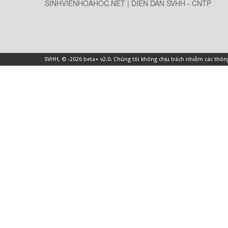
SINHVIENHOAHOC.NET | DIỄN DÀN SVHH - CNTP
SVHH
, © -2026 beta+ v2.0. Chúng tôi không chịu trách nhiệm các thô