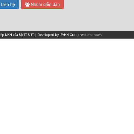
Liên hệ
Nhóm diễn đàn
 phép MXH của Bộ TT & TT | Developed by: SVHH Group and
member
.