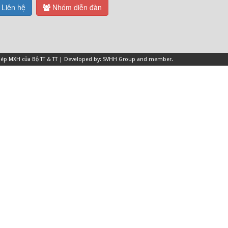
Liên hệ
Nhóm diễn đàn
 phép MXH của Bộ TT & TT | Developed by: SVHH Group and
member
.