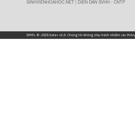
SINHVIENHOAHOC.NET | DIỄN DÀN SVHH - CNTP
SVHH
, © -2026 beta+ v2.0. Chúng tôi không chịu trách nhiệm các thô