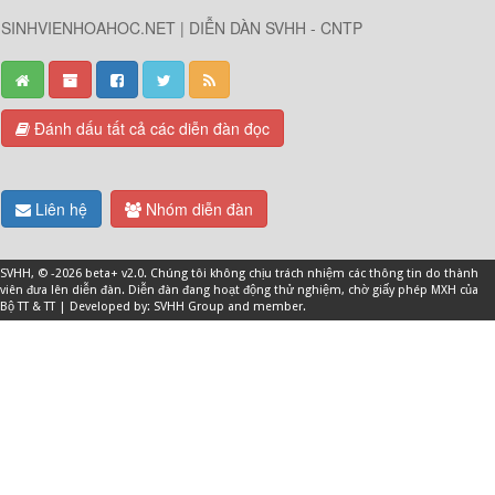
SINHVIENHOAHOC.NET | DIỄN DÀN SVHH - CNTP
Đánh dấu tất cả các diễn đàn đọc
Liên hệ
Nhóm diễn đàn
SVHH
, © -2026 beta+ v2.0. Chúng tôi không chịu trách nhiệm các thông tin do thành
viên đưa lên diễn đàn. Diễn đàn đang hoạt động thử nghiệm, chờ giấy phép MXH của
Bộ TT & TT | Developed by: SVHH Group and
member
.