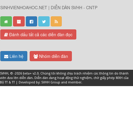
SINHVIENHOAHOC.NET | DIỄN DÀN SVHH - CNTP
Đánh dấu tất cả các diễn đàn đọc
Liên hệ
Nhóm diễn đàn
SVHH
, © -2026 beta+ v2.0. Chúng tôi không chịu trách nhiệm các thông tin do thành
viên đưa lên diễn đàn. Diễn đàn đang hoạt động thử nghiệm, chờ giấy phép MXH của
Bộ TT & TT | Developed by: SVHH Group and
member
.