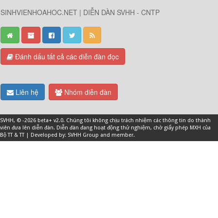
SINHVIENHOAHOC.NET | DIỄN DÀN SVHH - CNTP
Đánh dấu tất cả các diễn đàn đọc
Liên hệ
Nhóm diễn đàn
SVHH
, © -2026 beta+ v2.0. Chúng tôi không chịu trách nhiệm các thông tin do thành
viên đưa lên diễn đàn. Diễn đàn đang hoạt động thử nghiệm, chờ giấy phép MXH của
Bộ TT & TT | Developed by: SVHH Group and
member
.