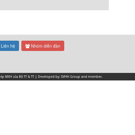
Liên hệ
Nhóm diễn đàn
 phép MXH của Bộ TT & TT | Developed by: SVHH Group and
member
.