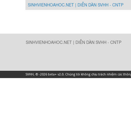
SINHVIENHOAHOC.NET | DIỄN DÀN SVHH - CNTP
SINHVIENHOAHOC.NET | DIỄN DÀN SVHH - CNTP
SVHH
, © -2026 beta+ v2.0. Chúng tôi không chịu trách nhiệm các thô