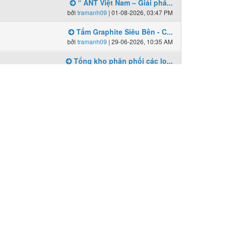
“ ANT Việt Nam – Giải phá...
bởi
tramanh09
| 01-08-2026, 03:47 PM
Tấm Graphite Siêu Bền - C...
bởi
tramanh09
| 29-06-2026, 10:35 AM
Tổng kho phân phối các lo...
bởi
tramanh09
| 03-08-2026, 05:33 PM
Bài mới
Cung cấp chổi than K14Z3,...
bởi
tramanh09
| 04-07-2026, 10:25 AM
Chổi than E49, chổi than ...
bởi
tramanh09
| 22-07-2026, 11:29 AM
Địa chỉ tin cậy cung cấp ...