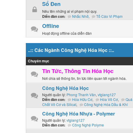
Sổ Đen
Nêu tên những ai vi phạm nội quy.
Nhắc Nhở
,
Tố Cáo Vi Phạm
Diễn đàn con:
Offline
Hoạt động offline của diễn đàn
..:: Các Ngành Công Nghệ Hóa Học ::..
Chuyên mục
Tin Tức, Thông Tin Hóa Học
Nơi chia sẽ thông tin, tin tức liên quan tới ngành hóa.
Công Nghệ Hóa Học
Người quản lý:
Phong Thanh Vân
,
vtgiang127
Hóa Hữu Cơ
,
Hóa Vô Cơ
,
Quá 
Diễn đàn con:
Chất Vô Cơ và Silicat
,
Công Nghệ Hóa Dầu & Khí
Công Nghệ Hóa Nhựa - Polymer
Người quản lý:
vtgiang127
Công Nghệ Polyme
Diễn đàn con: