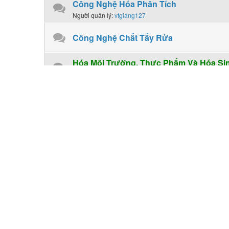
Công Nghệ Hóa Phân Tích
Người quản lý:
vtgiang127
Công Nghệ Chất Tẩy Rửa
Hóa Môi Trường, Thực Phẩm Và Hóa Si
Hóa Thực Phẩm
Diễn đàn con:
..:: Khu Vực Chia Sẽ Tài Liệu_Ebook ::..
Chuyên mục
English in Chemical Engineering
Tiếng Anh Chuyên Ngành Công Nghệ Hóa Học
Người quản lý:
longdaubac
,
vtgiang127
Mục Yêu Cầu Tài Liệu
Ai có yêu cầu tài liệu mới mà diễn đàn chưa có hãy post
Người quản lý:
longdaubac
Nơi Chia Sẽ Tài Liệu Các Khoa Khá
Người quản lý:
longdaubac