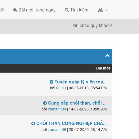
ới
Bài mới trong ngày
Tìm kiếm
Xin chào quý khách!
Bài mới
Tuyển quản lý viên toa...
bởi
08HH
| 06-05-2013, 05:54 PM
Cung cấp chổi than, chổi ...
bởi
tramanh09
| 14-07-2026, 10:05 AM
CHỔI THAN CÔNG NGHIỆP CHẤ...
bởi
tramanh09
| 20-07-2026, 08:14 AM