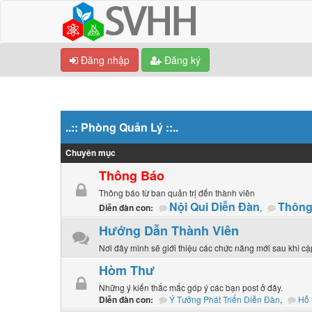
Đăng nhập
Đăng ký
..:: Phòng Quản Lý ::..
Chuyên mục
Thông Báo
Thông báo từ ban quản trị đến thành viên
Nội Qui Diễn Đàn
Thông
,
Diễn đàn con:
Hướng Dẫn Thành Viên
Nơi đây mình sẽ giới thiệu các chức năng mới sau khi c
Hòm Thư
Những ý kiến thắc mắc góp ý các bạn post ở đây.
Ý Tưởng Phát Triển Diễn Đàn
,
Hỗ 
Diễn đàn con: