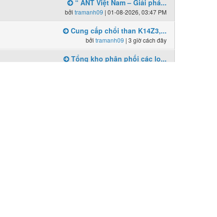
“ ANT Việt Nam – Giải phá...
bởi
tramanh09
| 01-08-2026, 03:47 PM
Cung cấp chổi than K14Z3,...
bởi
tramanh09
|
3 giờ cách đây
Tổng kho phân phối các lo...
bởi
tramanh09
| 03-08-2026, 05:33 PM
Bài mới
Cung cấp chổi than K14Z3,...
bởi
tramanh09
| 04-07-2026, 10:25 AM
Chổi than E49, chổi than ...
bởi
tramanh09
| 22-07-2026, 11:29 AM
Địa chỉ tin cậy cung cấp ...