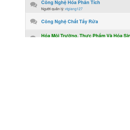
Công Nghệ Hóa Phân Tích
Người quản lý:
vtgiang127
Công Nghệ Chất Tẩy Rửa
Hóa Môi Trường, Thực Phẩm Và Hóa Si
Hóa Thực Phẩm
Diễn đàn con:
..:: Khu Vực Chia Sẽ Tài Liệu_Ebook ::..
Chuyên mục
English in Chemical Engineering
Tiếng Anh Chuyên Ngành Công Nghệ Hóa Học
Người quản lý:
longdaubac
,
vtgiang127
Mục Yêu Cầu Tài Liệu
Ai có yêu cầu tài liệu mới mà diễn đàn chưa có hãy post
Người quản lý:
longdaubac
Nơi Chia Sẽ Tài Liệu Các Khoa Khá
Người quản lý:
longdaubac