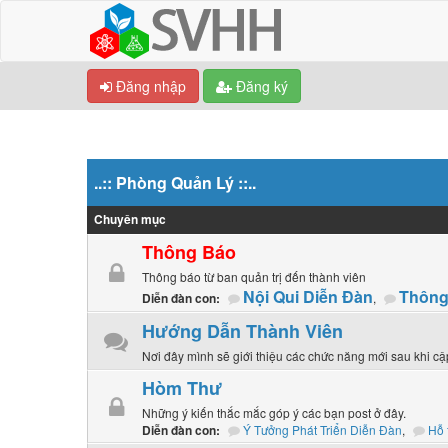
Đăng nhập
Đăng ký
..:: Phòng Quản Lý ::..
Chuyên mục
Thông Báo
Thông báo từ ban quản trị đến thành viên
Nội Qui Diễn Đàn
Thông
,
Diễn đàn con:
Hướng Dẫn Thành Viên
Nơi đây mình sẽ giới thiệu các chức năng mới sau khi c
Hòm Thư
Những ý kiến thắc mắc góp ý các bạn post ở đây.
Ý Tưởng Phát Triển Diễn Đàn
,
Hỗ 
Diễn đàn con: