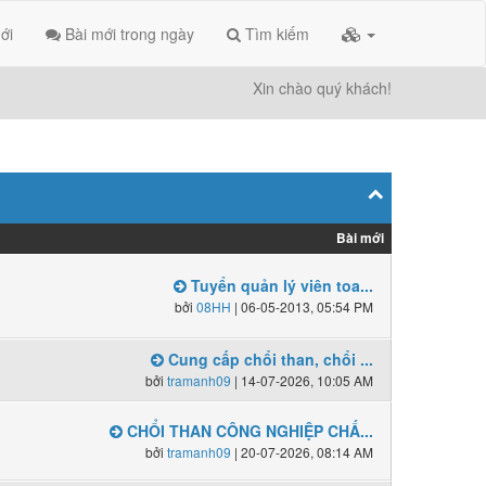
ới
Bài mới trong ngày
Tìm kiếm
Xin chào quý khách!
Bài mới
Tuyển quản lý viên toa...
bởi
08HH
| 06-05-2013, 05:54 PM
Cung cấp chổi than, chổi ...
bởi
tramanh09
| 14-07-2026, 10:05 AM
CHỔI THAN CÔNG NGHIỆP CHẤ...
bởi
tramanh09
| 20-07-2026, 08:14 AM