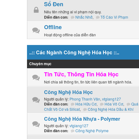
Sổ Đen
Nêu tên những ai vi phạm nội quy.
Nhắc Nhở
,
Tố Cáo Vi Phạm
Diễn đàn con:
Offline
Hoạt động offline của diễn đàn
..:: Các Ngành Công Nghệ Hóa Học ::..
Chuyên mục
Tin Tức, Thông Tin Hóa Học
Nơi chia sẽ thông tin, tin tức liên quan tới ngành hóa.
Công Nghệ Hóa Học
Người quản lý:
Phong Thanh Vân
,
vtgiang127
Hóa Hữu Cơ
,
Hóa Vô Cơ
,
Quá 
Diễn đàn con:
Chất Vô Cơ và Silicat
,
Công Nghệ Hóa Dầu & Khí
Công Nghệ Hóa Nhựa - Polymer
Người quản lý:
vtgiang127
Công Nghệ Polyme
Diễn đàn con: