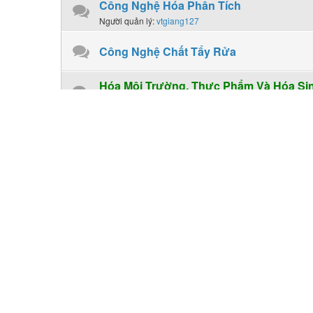
Công Nghệ Hóa Phân Tích
Người quản lý:
vtgiang127
Công Nghệ Chất Tẩy Rửa
Hóa Môi Trường, Thực Phẩm Và Hóa Si
Hóa Thực Phẩm
Diễn đàn con:
..:: Khu Vực Chia Sẽ Tài Liệu_Ebook ::..
Chuyên mục
English in Chemical Engineering
Tiếng Anh Chuyên Ngành Công Nghệ Hóa Học
Người quản lý:
longdaubac
,
vtgiang127
Mục Yêu Cầu Tài Liệu
Ai có yêu cầu tài liệu mới mà diễn đàn chưa có hãy post
Người quản lý:
longdaubac
Nơi Chia Sẽ Tài Liệu Các Khoa Khá
Người quản lý:
longdaubac