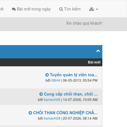
ới
Bài mới trong ngày
Tìm kiếm
Xin chào quý khách!
Bài mới
Tuyển quản lý viên toa...
bởi
08HH
| 06-05-2013, 05:54 PM
Cung cấp chổi than, chổi ...
bởi
tramanh09
| 14-07-2026, 10:05 AM
CHỔI THAN CÔNG NGHIỆP CHẤ...
bởi
tramanh09
| 20-07-2026, 08:14 AM