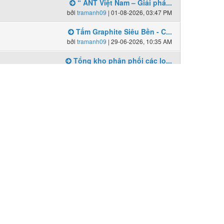
“ ANT Việt Nam – Giải phá...
bởi
tramanh09
| 01-08-2026, 03:47 PM
Tấm Graphite Siêu Bền - C...
bởi
tramanh09
| 29-06-2026, 10:35 AM
Tổng kho phân phối các lo...
bởi
tramanh09
| 03-08-2026, 05:33 PM
Bài mới
Cung cấp chổi than K14Z3,...
bởi
tramanh09
| 04-07-2026, 10:25 AM
Chổi than E49, chổi than ...
bởi
tramanh09
| 22-07-2026, 11:29 AM
Địa chỉ tin cậy cung cấp ...