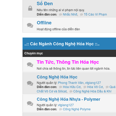
Sổ Đen
Nêu tên những ai vi phạm nội quy.
Nhắc Nhở
,
Tố Cáo Vi Phạm
Diễn đàn con:
Offline
Hoạt động offline của diễn đàn
..:: Các Ngành Công Nghệ Hóa Học ::..
Chuyên mục
Tin Tức, Thông Tin Hóa Học
Nơi chia sẽ thông tin, tin tức liên quan tới ngành hóa.
Công Nghệ Hóa Học
Người quản lý:
Phong Thanh Vân
,
vtgiang127
Hóa Hữu Cơ
,
Hóa Vô Cơ
,
Quá 
Diễn đàn con:
Chất Vô Cơ và Silicat
,
Công Nghệ Hóa Dầu & Khí
Công Nghệ Hóa Nhựa - Polymer
Người quản lý:
vtgiang127
Công Nghệ Polyme
Diễn đàn con: