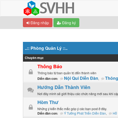
Đăng nhập
Đăng ký
..:: Phòng Quản Lý ::..
Chuyên mục
Thông Báo
Thông báo từ ban quản trị đến thành viên
Nội Qui Diễn Đàn
Thông
,
Diễn đàn con:
Hướng Dẫn Thành Viên
Nơi đây mình sẽ giới thiệu các chức năng mới sau khi c
Hòm Thư
Những ý kiến thắc mắc góp ý các bạn post ở đây.
Ý Tưởng Phát Triển Diễn Đàn
,
Hỗ 
Diễn đàn con: