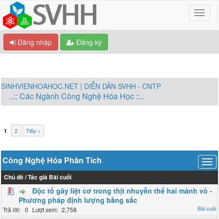
Đăng nhập
Đăng ký
SINHVIENHOAHOC.NET | DIỄN DÀN SVHH - CNTP
..:: Các Ngành Công Nghệ Hóa Học ::..
2
Tiếp »
1
Công Nghệ Hóa Phân Tích
Chủ đề
/
Tác giả
Bài cuối
Ðộc tố gây liệt cơ trong thịt nhuyễn thể hai mảnh vỏ -
Phương pháp định lượng bằng sắc
0
2,758