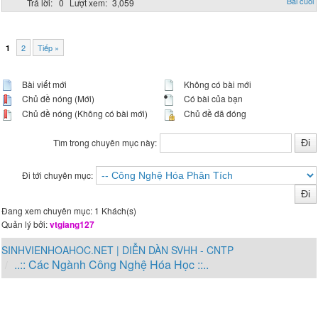
0
3,059
2
Tiếp »
1
Bài viết mới
Không có bài mới
Chủ đề nóng (Mới)
Có bài của bạn
Chủ đề nóng (Không có bài mới)
Chủ đề đã đóng
Tìm trong chuyên mục này:
Đi tới chuyên mục:
Đang xem chuyên mục: 1 Khách(s)
Quản lý bởi:
vtgiang127
SINHVIENHOAHOC.NET | DIỄN DÀN SVHH - CNTP
..:: Các Ngành Công Nghệ Hóa Học ::..