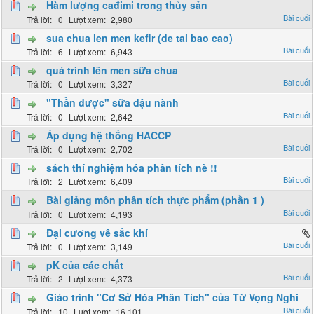
Hàm lượng cađimi trong thủy sản
0
2,980
sua chua len men kefir (de tai bao cao)
6
6,943
quá trình lên men sữa chua
0
3,327
"Thần dược" sữa đậu nành
0
2,642
Áp dụng hệ thống HACCP
0
2,702
sách thí nghiệm hóa phân tích nè !!
2
6,409
Bài giảng môn phân tích thực phẩm (phần 1 )
0
4,193
Đại cương về sắc khí
0
3,149
pK của các chất
2
4,373
Giáo trình "Cơ Sở Hóa Phân Tích" của Từ Vọng Nghi
10
16,101