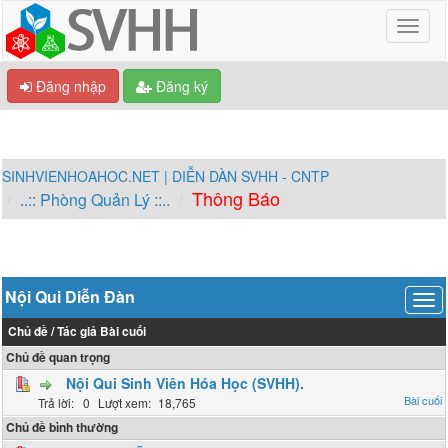
Đăng nhập
Đăng ký
SINHVIENHOAHOC.NET | DIỄN DÀN SVHH - CNTP
Thông Báo
..:: Phòng Quản Lý ::..
Nội Qui Diễn Đàn
Chủ đề
/
Tác giả
Bài cuối
Chủ đề quan trọng
Nội Qui Sinh Viên Hóa Học (SVHH).
0
18,765
Chủ đề bình thường